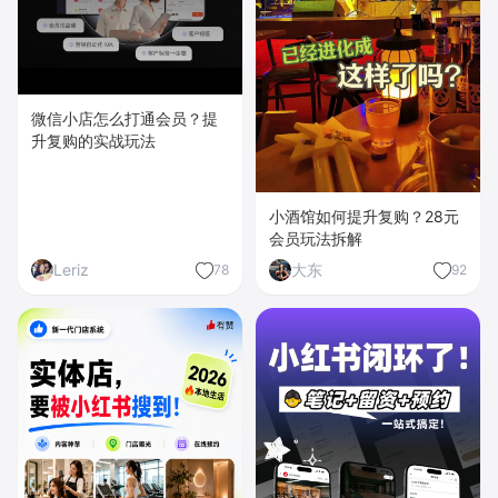
微信小店怎么打通会员？提
升复购的实战玩法
小酒馆如何提升复购？28元
会员玩法拆解
Leriz
大东
78
92