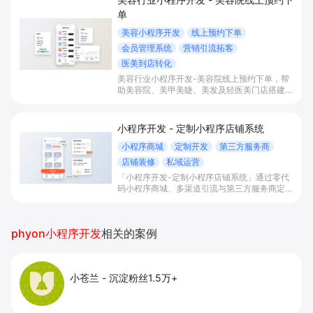
单
美容小程序开发
线上预约下单
会员管理系统
营销引流拓客
医美到店转化
美容行业小程序开发-美容院线上预约下单，帮
助美容院、美甲美睫、美发及轻医美门店搭建线
上预约下单、会员与次数管理、员工排班与多门
店数据化运营的一体化小程序系统，实现低成本
引流拓客、提升到店转化和复购。
小程序开发 - 定制小程序店铺系统
小程序商城
定制开发
第三方服务商
店铺装修
私域运营
「小程序开发-定制小程序店铺系统」通过零代
码小程序商城、多渠道引流与第三方服务商定制
开发，帮助电商零售、连锁品牌、本地生活门店
快速搭建品牌小程序店铺，打造丰富营销与会员
私域运营场景，提升获客与复购，实现线上生意
phyon小程序开发
相关的案例
增长。
小苍兰
-
沉淀粉丝1.5万+