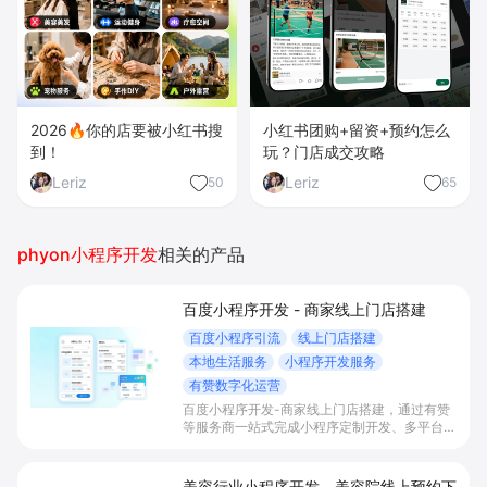
2026🔥你的店要被小红书搜
小红书团购+留资+预约怎么
到！
玩？门店成交攻略
Leriz
Leriz
50
65
phyon小程序开发
相关的产品
百度小程序开发 - 商家线上门店搭建
百度小程序引流
线上门店搭建
本地生活服务
小程序开发服务
有赞数字化运营
百度小程序开发-商家线上门店搭建，通过有赞
等服务商一站式完成小程序定制开发、多平台联
动与数字化运营，帮助本地生活与零售门店承接
百度搜索/地图等精准流量，实现低成本获客、
提升到店与下单转化。
美容行业小程序开发 - 美容院线上预约下