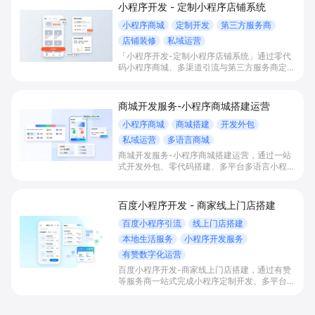
小程序开发 - 定制小程序店铺系统
小程序商城
定制开发
第三方服务商
店铺装修
私域运营
「小程序开发-定制小程序店铺系统」通过零代
码小程序商城、多渠道引流与第三方服务商定制
开发，帮助电商零售、连锁品牌、本地生活门店
快速搭建品牌小程序店铺，打造丰富营销与会员
私域运营场景，提升获客与复购，实现线上生意
商城开发服务-小程序商城搭建运营
增长。
小程序商城
商城搭建
开发外包
私域运营
多语言商城
商城开发服务-小程序商城搭建运营，通过一站
式开发外包、零代码搭建、多平台多语言小程序
和会员私域运营工具，帮助缺乏技术能力的商家
快速上线小程序商城，承接多渠道与境外客流，
实现低成本获客、提升复购与业绩增长。
百度小程序开发 - 商家线上门店搭建
百度小程序引流
线上门店搭建
本地生活服务
小程序开发服务
有赞数字化运营
百度小程序开发-商家线上门店搭建，通过有赞
等服务商一站式完成小程序定制开发、多平台联
动与数字化运营，帮助本地生活与零售门店承接
百度搜索/地图等精准流量，实现低成本获客、
提升到店与下单转化。