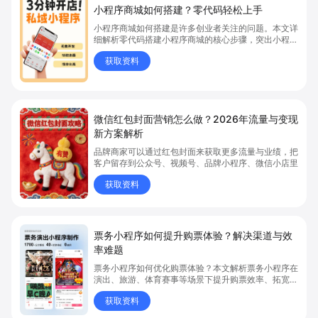
小程序商城如何搭建？零代码轻松上手
小程序商城如何搭建是许多创业者关注的问题。本文详
细解析零代码搭建小程序商城的核心步骤，突出小程序
商城、商城搭建与零代码开店优势，帮助你轻松实现商
获取资料
品上架、全渠道销售及高效会员运营，快速开启线上卖
货新模式。点击获取详细操作指南！
微信红包封面营销怎么做？2026年流量与变现
新方案解析
品牌商家可以通过红包封面来获取更多流量与业绩，把
客户留存到公众号、视频号、品牌小程序、微信小店里
获取资料
票务小程序如何提升购票体验？解决渠道与效
率难题
票务小程序如何优化购票体验？本文解析票务小程序在
演出、旅游、体育赛事等场景下提升购票效率、拓宽销
售渠道、实现会员精准营销的具体方式。关键词包括
获取资料
“票务小程序”、“购票体验”、“购票效率”。