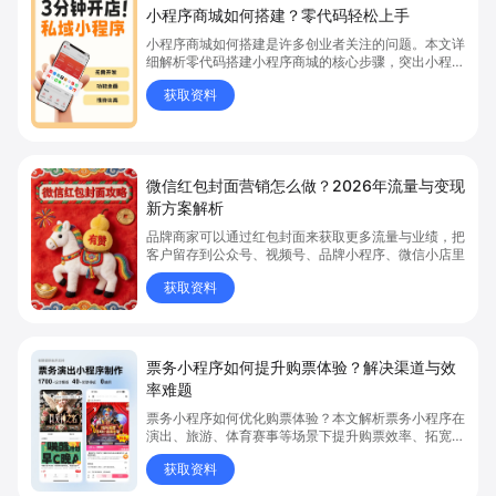
小程序商城如何搭建？零代码轻松上手
小程序商城如何搭建是许多创业者关注的问题。本文详
细解析零代码搭建小程序商城的核心步骤，突出小程序
商城、商城搭建与零代码开店优势，帮助你轻松实现商
获取资料
品上架、全渠道销售及高效会员运营，快速开启线上卖
货新模式。点击获取详细操作指南！
微信红包封面营销怎么做？2026年流量与变现
新方案解析
品牌商家可以通过红包封面来获取更多流量与业绩，把
客户留存到公众号、视频号、品牌小程序、微信小店里
获取资料
票务小程序如何提升购票体验？解决渠道与效
率难题
票务小程序如何优化购票体验？本文解析票务小程序在
演出、旅游、体育赛事等场景下提升购票效率、拓宽销
售渠道、实现会员精准营销的具体方式。关键词包括
获取资料
“票务小程序”、“购票体验”、“购票效率”。