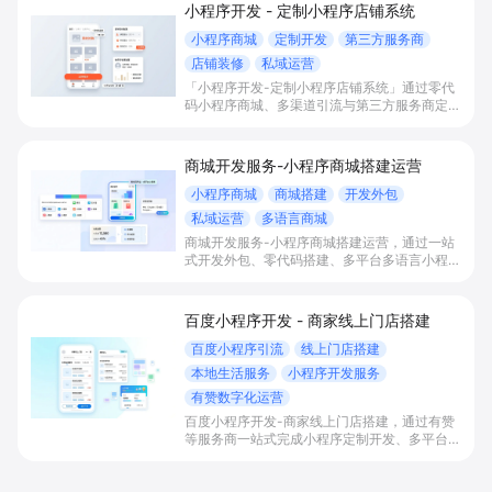
小程序开发 - 定制小程序店铺系统
小程序商城
定制开发
第三方服务商
店铺装修
私域运营
「小程序开发-定制小程序店铺系统」通过零代
码小程序商城、多渠道引流与第三方服务商定制
开发，帮助电商零售、连锁品牌、本地生活门店
快速搭建品牌小程序店铺，打造丰富营销与会员
私域运营场景，提升获客与复购，实现线上生意
商城开发服务-小程序商城搭建运营
增长。
小程序商城
商城搭建
开发外包
私域运营
多语言商城
商城开发服务-小程序商城搭建运营，通过一站
式开发外包、零代码搭建、多平台多语言小程序
和会员私域运营工具，帮助缺乏技术能力的商家
快速上线小程序商城，承接多渠道与境外客流，
实现低成本获客、提升复购与业绩增长。
百度小程序开发 - 商家线上门店搭建
百度小程序引流
线上门店搭建
本地生活服务
小程序开发服务
有赞数字化运营
百度小程序开发-商家线上门店搭建，通过有赞
等服务商一站式完成小程序定制开发、多平台联
动与数字化运营，帮助本地生活与零售门店承接
百度搜索/地图等精准流量，实现低成本获客、
提升到店与下单转化。