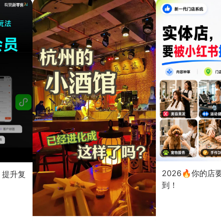
2026🔥你的
？提升复
到！