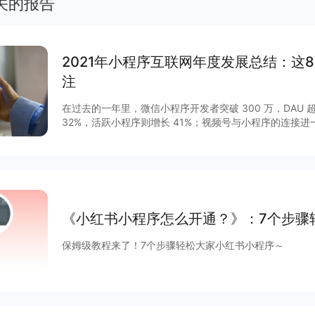
关的报告
2021年小程序互联网年度发展总结：这
注
在过去的一年里，微信小程序开发者突破 300 万，DAU 超
32%，活跃小程序则增长 41%；视频号与小程序的连接
GMV增长 15 倍，客单价超过 200 元，小程序与视频号
程序作为移动互联网的重要新基建之一正在焕发新的活力。2
列调整揭开了其作为独立生态发展的新篇章，小程序与公
通，扩展“闭环思维“至“节点思维”，营销场景和营销方法
度等互联网平台加速扩建生态能力，小程序成为互联网商
大平台积极推陈出新，从技术防护、性能提升、营销场景
《小红书小程序怎么开通？》：7个步骤
项升级，助力商家数字化运营、降本增效。
保姆级教程来了！7个步骤轻松大家小红书小程序～