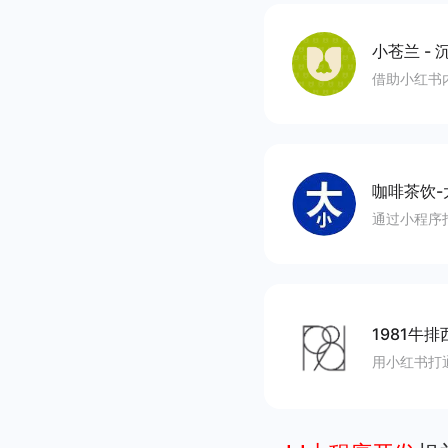
小苍兰
-
沉
借助小红书
咖啡茶饮-
通过小程序
1981牛排
用小红书打