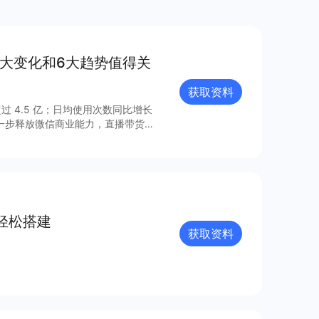
8大变化和6大趋势值得关
获取资料
过 4.5 亿；日均使用次数同比增长
进一步释放微信商业能力，直播带货
的连接已经塑造出新的增长空间。 小
021 年微信小程序内外链接的系
众号、视频号、企业微信的互联互
由此迸发更多灵感与创新；支付宝、百
业的重要阵地；在生态建设方面，各
、合规监管、售后服务等方面提供多
轻松搭建
获取资料