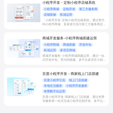
小程序开发 - 定制小程序店铺系统
小程序商城
定制开发
第三方服务商
店铺装修
私域运营
「小程序开发-定制小程序店铺系统」通过零代
码小程序商城、多渠道引流与第三方服务商定制
开发，帮助电商零售、连锁品牌、本地生活门店
快速搭建品牌小程序店铺，打造丰富营销与会员
私域运营场景，提升获客与复购，实现线上生意
商城开发服务-小程序商城搭建运营
增长。
小程序商城
商城搭建
开发外包
私域运营
多语言商城
商城开发服务-小程序商城搭建运营，通过一站
式开发外包、零代码搭建、多平台多语言小程序
和会员私域运营工具，帮助缺乏技术能力的商家
快速上线小程序商城，承接多渠道与境外客流，
实现低成本获客、提升复购与业绩增长。
百度小程序开发 - 商家线上门店搭建
百度小程序引流
线上门店搭建
本地生活服务
小程序开发服务
有赞数字化运营
百度小程序开发-商家线上门店搭建，通过有赞
等服务商一站式完成小程序定制开发、多平台联
动与数字化运营，帮助本地生活与零售门店承接
百度搜索/地图等精准流量，实现低成本获客、
提升到店与下单转化。