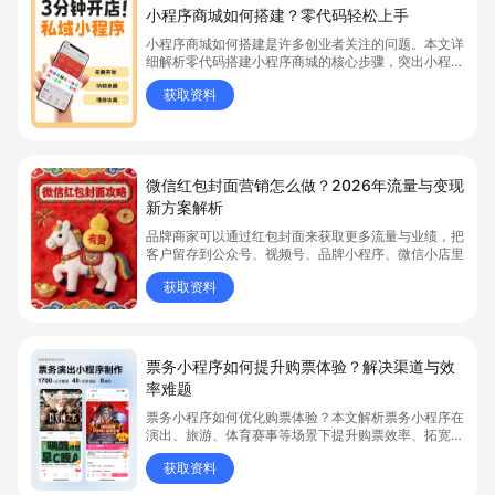
小程序商城如何搭建？零代码轻松上手
小程序商城如何搭建是许多创业者关注的问题。本文详
细解析零代码搭建小程序商城的核心步骤，突出小程序
商城、商城搭建与零代码开店优势，帮助你轻松实现商
获取资料
品上架、全渠道销售及高效会员运营，快速开启线上卖
货新模式。点击获取详细操作指南！
微信红包封面营销怎么做？2026年流量与变现
新方案解析
品牌商家可以通过红包封面来获取更多流量与业绩，把
客户留存到公众号、视频号、品牌小程序、微信小店里
获取资料
票务小程序如何提升购票体验？解决渠道与效
率难题
票务小程序如何优化购票体验？本文解析票务小程序在
演出、旅游、体育赛事等场景下提升购票效率、拓宽销
售渠道、实现会员精准营销的具体方式。关键词包括
获取资料
“票务小程序”、“购票体验”、“购票效率”。