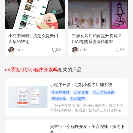
中淑女装店如何提升复购？
小红书同城引流怎么提升门
用AI导购系统做精老客
店预约转化
Leriz
Leriz
66
95
os系统可以小程序开发吗
相关的产品
小程序开发 - 定制小程序店铺系统
小程序商城
定制开发
第三方服务商
店铺装修
私域运营
「小程序开发-定制小程序店铺系统」通过零代
码小程序商城、多渠道引流与第三方服务商定制
开发，帮助电商零售、连锁品牌、本地生活门店
快速搭建品牌小程序店铺，打造丰富营销与会员
私域运营场景，提升获客与复购，实现线上生意
美容行业小程序开发 - 美容院线上预约下
增长。
单