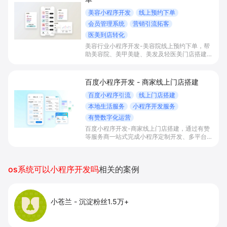
美容小程序开发
线上预约下单
会员管理系统
营销引流拓客
医美到店转化
美容行业小程序开发-美容院线上预约下单，帮
助美容院、美甲美睫、美发及轻医美门店搭建线
上预约下单、会员与次数管理、员工排班与多门
店数据化运营的一体化小程序系统，实现低成本
引流拓客、提升到店转化和复购。
百度小程序开发 - 商家线上门店搭建
百度小程序引流
线上门店搭建
本地生活服务
小程序开发服务
有赞数字化运营
百度小程序开发-商家线上门店搭建，通过有赞
等服务商一站式完成小程序定制开发、多平台联
动与数字化运营，帮助本地生活与零售门店承接
百度搜索/地图等精准流量，实现低成本获客、
提升到店与下单转化。
os系统可以小程序开发吗
相关的案例
小苍兰
-
沉淀粉丝1.5万+