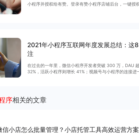
小程序并授权给有赞。登录有赞小程序店铺后台，一键授
广引流，直播间边播边卖，进行日常的营销互动最后履约发
2021年小程序互联网年度发展总结：这
注
在过去的一年里，微信小程序开发者突破 300 万，DAU 超
32%，活跃小程序则增长 41%；视频号与小程序的连接
GMV增长 15 倍，客单价超过 200 元，小程序与视频号
程序作为移动互联网的重要新基建之一正在焕发新的活力。2
列调整揭开了其作为独立生态发展的新篇章，小程序与公
通，扩展“闭环思维“至“节点思维”，营销场景和营销方法
小程序
相关的文章
度等互联网平台加速扩建生态能力，小程序成为互联网商
大平台积极推陈出新，从技术防护、性能提升、营销场景
项升级，助力商家数字化运营、降本增效。
微信小店怎么批量管理？小店托管工具高效运营方案