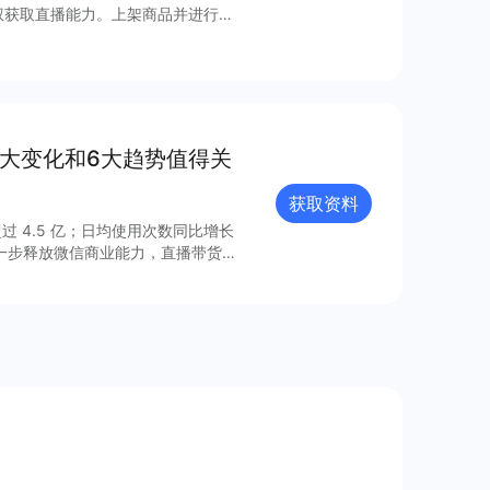
权获取直播能力。上架商品并进行推
货，一气呵成。 你还在等什么？
8大变化和6大趋势值得关
获取资料
过 4.5 亿；日均使用次数同比增长
进一步释放微信商业能力，直播带货
的连接已经塑造出新的增长空间。 小
021 年微信小程序内外链接的系
众号、视频号、企业微信的互联互
由此迸发更多灵感与创新；支付宝、百
业的重要阵地；在生态建设方面，各
、合规监管、售后服务等方面提供多