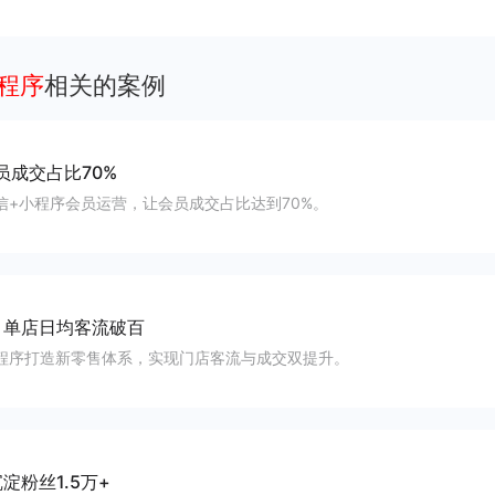
客、提升到店与下单转化。
小程序
相关的案例
员成交占比70%
信+小程序会员运营，让会员成交占比达到70%。
-
单店日均客流破百
程序打造新零售体系，实现门店客流与成交双提升。
淀粉丝1.5万+