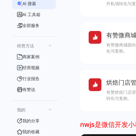
AI 搜索
升私域转化与复
AI 工具箱
全部服务
有赞微商城
有赞微商城面向
经营方法
化与复购。
商家案例
经营视频
行业报告
烘焙门店管
有赞说
有赞烘焙门店管
转化与复购。
我的
我的分享
nwjs是微信开发
我的收藏