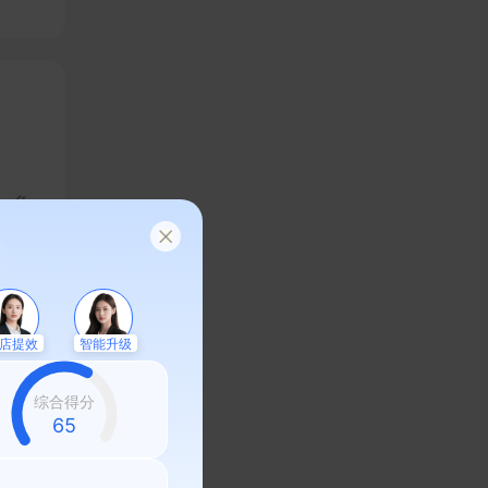
，实
、多
上线
绩增
店提效
智能升级
综合得分
58
序定