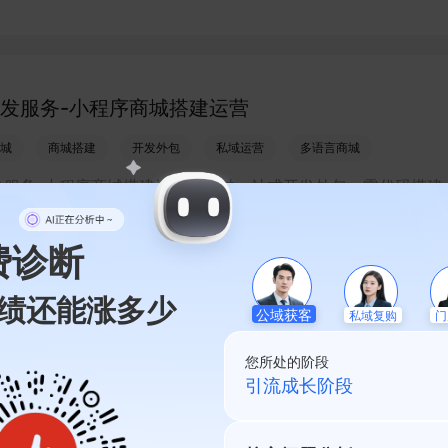
程序店铺，打造丰富营销与会员私域运营场景，提升获客与复购
生意增长。
发服务-小程序商城搭建运营
城
商城搭建
开发外包
私域运营
多语言商城
发服务-小程序商城搭建运营，通过一站式开发外包、零代码搭建
语言小程序和会员私域运营工具，帮助缺乏技术能力的商家快速
商城，承接多渠道与境外客流，实现低成本获客、提升复购与业
费诊断
绩还能涨多少
私域复购
公域获客
门
程序开发 - 商家线上门店搭建
您所处的阶段
序引流
线上门店搭建
本地生活服务
小程序开发服务
私域起盘阶段
化运营
程序开发-商家线上门店搭建，通过有赞等服务商一站式完成小程