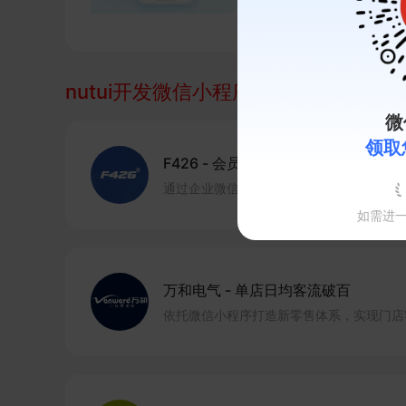
制开发
地图等
nutui开发微信小程序
相关的案例
微
领取
F426
-
会员成交占比70%
通过企业微信+小程序会员运营，让会员成交
如需进
万和电气
-
单店日均客流破百
依托微信小程序打造新零售体系，实现门店