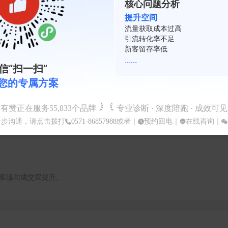
核心问题分析
、多平台联动与数字化运营，帮助本地生活与零售门店承接百度搜
提升空间
精准流量，实现低成本获客、提升到店与下单转化。
复购率不足
会员活跃度低
裂变系数差
......
信“扫一扫”
您的专属方案
占比达到70%。
有赞正在服务
55,833
个品牌
专业诊断 · 深度陪跑 · 成效可见
一步沟通，请点击拨打
0571-86857988
或者｜
预约回电
｜
在线咨询
｜
客流与成交双提升。