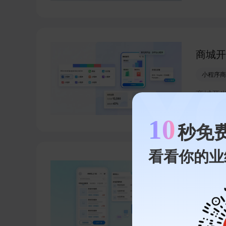
品牌小
现线上
商城开
小程序商
商城开
平台多
小程序
10
秒免
长。
看看你的业
百度小
百度小程
有赞数字
百度小