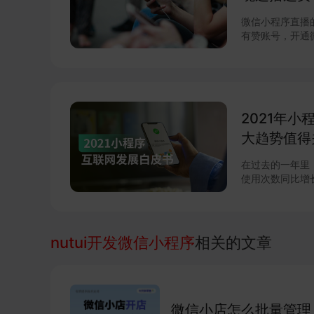
微信小程序直播
有赞账号，开通
授权获取直播能
的营销互动最后
2021年
大趋势值得
在过去的一年里，微
使用次数同比增长
进一步释放微信商
元，小程序与视频号的
联网的重要新基
系列调整揭开了
nutui开发微信小程序
相关的文章
企业微信的互联互
由此迸发更多灵
小程序成为互联
新，从技术防护
项升级，助力商
微信小店怎么批量管理