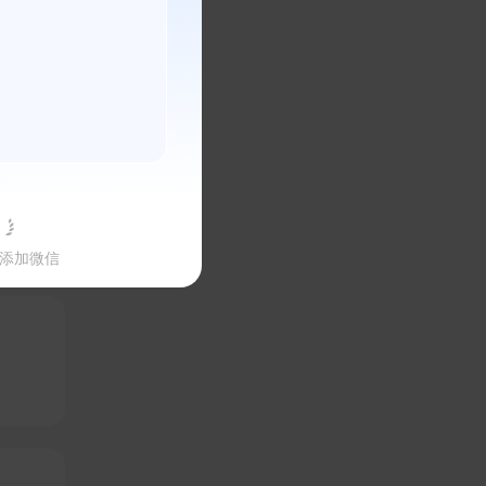
索/
添加微信