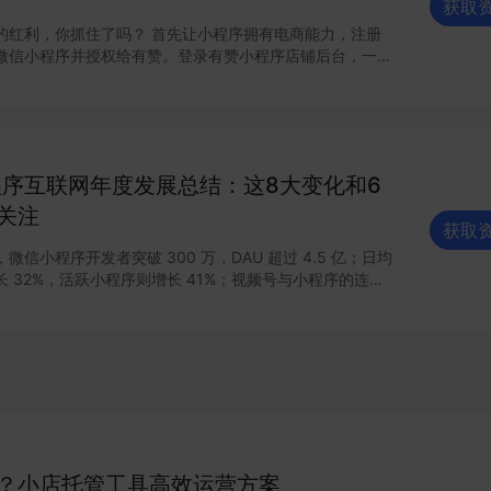
获取
的红利，你抓住了吗？ 首先让小程序拥有电商能力，注册
微信小程序并授权给有赞。登录有赞小程序店铺后台，一键
力。上架商品并进行推广引流，直播间边播边卖，进行日常
履约发货，一气呵成。 你还在等什么？
小程序互联网年度发展总结：这8大变化和6
关注
获取
信小程序开发者突破 300 万，DAU 超过 4.5 亿；日均
 32%，活跃小程序则增长 41%；视频号与小程序的连接
业能力，直播带货 GMV增长 15 倍，客单价超过 200
连接已经塑造出新的增长空间。 小程序作为移动互
建之一正在焕发新的活力。2021 年微信小程序内外链接的
其作为独立生态发展的新篇章，小程序与公众号、视频号、
通，扩展“闭环思维“至“节点思维”，营销场景和营销方法
感与创新；支付宝、百度等互联网平台加速扩建生态能力，
网商业的重要阵地；在生态建设方面，各大平台积极推陈出
、性能提升、营销场景、合规监管、售后服务等方面提供多
家数字化运营、降本增效。
？小店托管工具高效运营方案