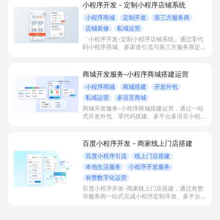
小程序开发 - 定制小程序店铺系统
小程序商城
定制开发
第三方服务商
店铺装修
私域运营
「小程序开发-定制小程序店铺系统」通过零代
码小程序商城、多渠道引流与第三方服务商定制
开发，帮助电商零售、连锁品牌、本地生活门店
快速搭建品牌小程序店铺，打造丰富营销与会员
私域运营场景，提升获客与复购，实现线上生意
商城开发服务-小程序商城搭建运营
增长。
小程序商城
商城搭建
开发外包
私域运营
多语言商城
商城开发服务-小程序商城搭建运营，通过一站
式开发外包、零代码搭建、多平台多语言小程序
和会员私域运营工具，帮助缺乏技术能力的商家
快速上线小程序商城，承接多渠道与境外客流，
实现低成本获客、提升复购与业绩增长。
百度小程序开发 - 商家线上门店搭建
百度小程序引流
线上门店搭建
本地生活服务
小程序开发服务
有赞数字化运营
百度小程序开发-商家线上门店搭建，通过有赞
等服务商一站式完成小程序定制开发、多平台联
动与数字化运营，帮助本地生活与零售门店承接
百度搜索/地图等精准流量，实现低成本获客、
提升到店与下单转化。