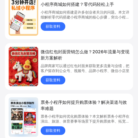
小程序商城如何搭建？零代码轻松上手
小程序商城如何搭建是许多创业者关注的问题。本文详
细解析零代码搭建小程序商城的核心步骤，突出小程序
商城、商城搭建与零代码开店优势，帮助你轻松实现商
获取资料
品上架、全渠道销售及高效会员运营，快速开启线上卖
货新模式。点击获取详细操作指南！
微信红包封面营销怎么做？2026年流量与变现
新方案解析
品牌商家可以通过红包封面来获取更多流量与业绩，把
客户留存到公众号、视频号、品牌小程序、微信小店里
获取资料
票务小程序如何提升购票体验？解决渠道与效
率难题
票务小程序如何优化购票体验？本文解析票务小程序在
演出、旅游、体育赛事等场景下提升购票效率、拓宽销
售渠道、实现会员精准营销的具体方式。关键词包括
获取资料
“票务小程序”、“购票体验”、“购票效率”。