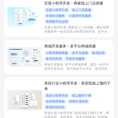
百度小程序开发 - 商家线上门店搭建
百度小程序引流
线上门店搭建
本地生活服务
小程序开发服务
有赞数字化运营
百度小程序开发-商家线上门店搭建，通过有赞
等服务商一站式完成小程序定制开发、多平台联
动与数字化运营，帮助本地生活与零售门店承接
百度搜索/地图等精准流量，实现低成本获客、
提升到店与下单转化。
商城开发服务 - 多平台商城搭建
小程序商城搭建
多平台电商
私域运营
多语言跨境
开发外包服务
商城开发服务-多平台商城搭建，通过一站式小
程序开发外包、零代码多平台开店、多语言跨境
商城与私域会员运营能力，帮助零售、电商、餐
饮、文旅等商家低成本快速上线商城，承接多渠
道流量并提升复购和销售。
美容行业小程序开发 - 美容院线上预约下
单
美容小程序开发
线上预约下单
会员管理系统
营销引流拓客
医美到店转化
美容行业小程序开发-美容院线上预约下单，帮
助美容院、美甲美睫、美发及轻医美门店搭建线