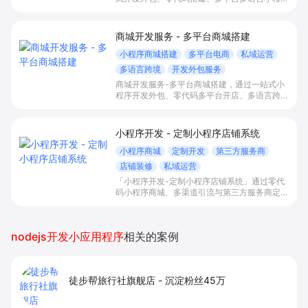
和会员私域运营工具，帮助缺乏技术能力的商家
快速上线小程序商城，承接多渠道与境外客流，
实现低成本获客、提升复购与业绩增长。
商城开发服务 - 多平台商城搭建
小程序商城搭建
多平台电商
私域运营
多语言跨境
开发外包服务
商城开发服务-多平台商城搭建，通过一站式小
程序开发外包、零代码多平台开店、多语言跨境
商城与私域会员运营能力，帮助零售、电商、餐
饮、文旅等商家低成本快速上线商城，承接多渠
道流量并提升复购和销售。
小程序开发 - 定制小程序店铺系统
小程序商城
定制开发
第三方服务商
店铺装修
私域运营
「小程序开发-定制小程序店铺系统」通过零代
码小程序商城、多渠道引流与第三方服务商定制
开发，帮助电商零售、连锁品牌、本地生活门店
快速搭建品牌小程序店铺，打造丰富营销与会员
私域运营场景，提升获客与复购，实现线上生意
nodejs开发小应用程序
相关的案例
增长。
徒步帮旅行社旗舰店
-
沉淀粉丝45万