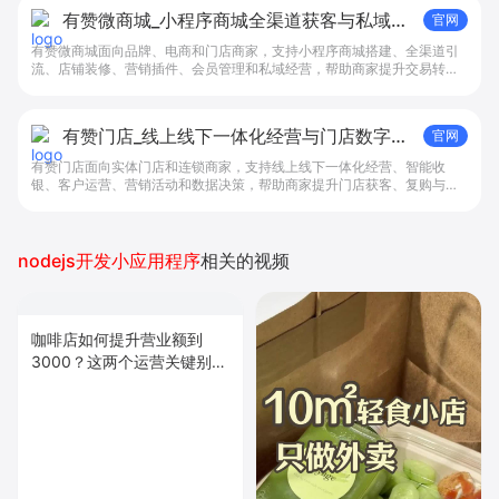
有赞微商城_小程序商城全渠道获客与私域复
官网
购工具 - 做生意, 找有赞
有赞微商城面向品牌、电商和门店商家，支持小程序商城搭建、全渠道引
流、店铺装修、营销插件、会员管理和私域经营，帮助商家提升交易转化
与复购。
有赞门店_线上线下一体化经营与门店数字化
官网
解决方案 - 有赞新零售
有赞门店面向实体门店和连锁商家，支持线上线下一体化经营、智能收
银、客户运营、营销活动和数据决策，帮助商家提升门店获客、复购与管
理效率。
nodejs开发小应用程序
相关的视频
咖啡店如何提升营业额到
3000？这两个运营关键别踩
坑