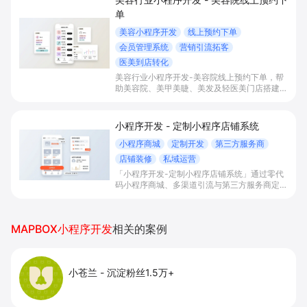
单
美容小程序开发
线上预约下单
会员管理系统
营销引流拓客
医美到店转化
美容行业小程序开发-美容院线上预约下单，帮
助美容院、美甲美睫、美发及轻医美门店搭建线
上预约下单、会员与次数管理、员工排班与多门
店数据化运营的一体化小程序系统，实现低成本
引流拓客、提升到店转化和复购。
小程序开发 - 定制小程序店铺系统
小程序商城
定制开发
第三方服务商
店铺装修
私域运营
「小程序开发-定制小程序店铺系统」通过零代
码小程序商城、多渠道引流与第三方服务商定制
开发，帮助电商零售、连锁品牌、本地生活门店
快速搭建品牌小程序店铺，打造丰富营销与会员
私域运营场景，提升获客与复购，实现线上生意
MAPBOX小程序开发
相关的案例
增长。
小苍兰
-
沉淀粉丝1.5万+