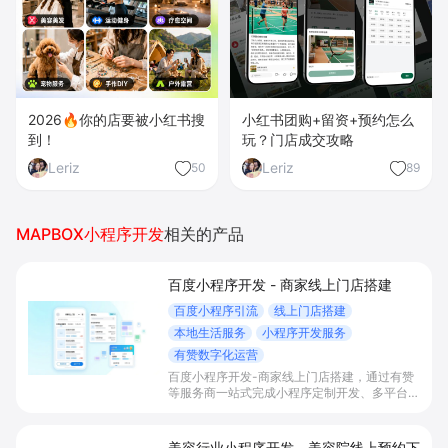
2026🔥你的店要被小红书搜
小红书团购+留资+预约怎么
到！
玩？门店成交攻略
Leriz
Leriz
50
89
MAPBOX小程序开发
相关的产品
百度小程序开发 - 商家线上门店搭建
百度小程序引流
线上门店搭建
本地生活服务
小程序开发服务
有赞数字化运营
百度小程序开发-商家线上门店搭建，通过有赞
等服务商一站式完成小程序定制开发、多平台联
动与数字化运营，帮助本地生活与零售门店承接
百度搜索/地图等精准流量，实现低成本获客、
提升到店与下单转化。
美容行业小程序开发 - 美容院线上预约下