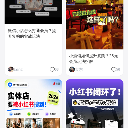
微信小店怎么打通会员？提
升复购的实战玩法
小酒馆如何提升复购？28元
会员玩法拆解
Leriz
大东
63
56