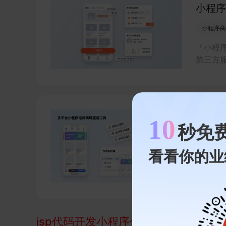
小程序
小程序商
「小程
第三方
品牌小
现线上
10
商城开
秒免
小程序商
看看你的业
商城开
开店、
等商家
jsp代码开发小程序代码
相关的案例