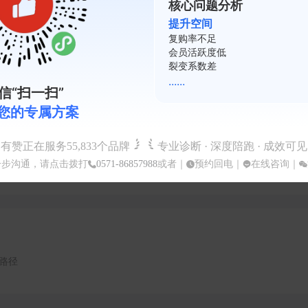
核心问题分析
提升空间
复购率不足
会员活跃度低
裂变系数差
现粉丝精准沉淀与私域运营转化。
......
信“扫一扫”
您的专属方案
%
有赞正在服务
55,833
个品牌
专业诊断 · 深度陪跑 · 成效可见
实现门店持续增量。
一步沟通，请点击拨打
0571-86857988
或者｜
预约回电
｜
在线咨询
｜
路径