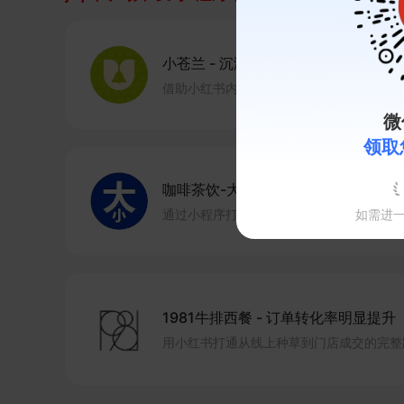
小苍兰
-
沉淀粉丝1.5万+
借助小红书内容种草与有赞小程序承接，实
微
领取
咖啡茶饮-大小咖啡
-
门店销量月增50
通过小程序打通线上线下，做深会员运营，
如需进
1981牛排西餐
-
订单转化率明显提升
用小红书打通从线上种草到门店成交的完整