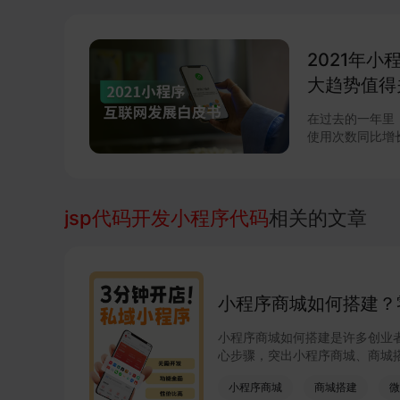
出大量不符合要
显，深厚的研发
们在困境中突围的关键。 在消费者越发成熟、
2021年
高的趋势下，“产品
打造和对市场趋
大趋势值得
相关的新品开发
在过去的一年里，微
使用次数同比增长
进一步释放微信商
元，小程序与视频号的
联网的重要新基
系列调整揭开了
jsp代码开发小程序代码
相关的文章
企业微信的互联互
由此迸发更多灵
小程序成为互联
新，从技术防护
项升级，助力商
小程序商城如何搭建？
小程序商城如何搭建是许多创业
心步骤，突出小程序商城、商城
道销售及高效会员运营，快速开
小程序商城
商城搭建
微