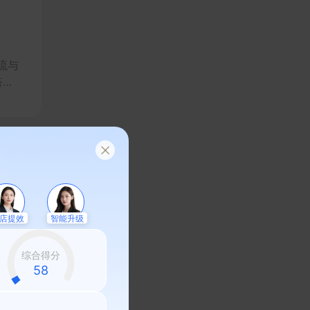
流与
搭建
，实
店提效
智能升级
平台
文旅
综合得分
58