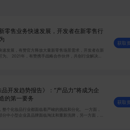
新零售业务快速发展，开发者在新零售⾏
为
获取
快速发展，有赞官⽅释放⼤量新零售场景需求，开发者在新
伙伴，共创⾏业解决⽅
酒店”SaaS版本，同时，联合开发者落地美妆、服饰等多个
新零售⽣态，融合线上线下场景能⼒，助⼒商家数字化升
GMV同⽐平均增⻓达到100%+，TOP开发者平均收⼊增
护肤品开发趋势报告》：“产品力”将成为企
开发者效率百倍提升。
造的第一要务
获取
，整个化妆品行业都面临着严峻的挑战和分化。 一方面，
部分中小型企业及品牌面临淘汰和重新洗牌，另一方面，头
合实力仍维持了过去几年的高速增长态势。 消费理念的
者对产品品质和有效性的要求；政策监管的趋严也将直接清