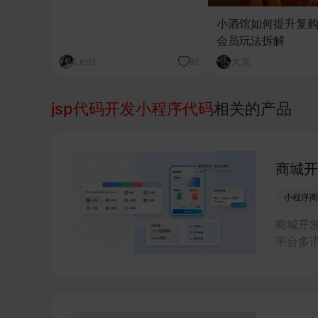
小酒馆如何提升复购
会员玩法拆解
Leriz
大东
92
jsp代码开发小程序代码
相关的产品
商城开
小程序商
商城开
平台多
小程序
长。