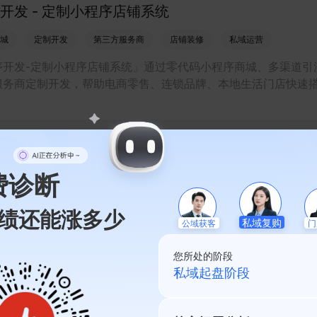
开发 - 定制小程序店铺系统
城
定制开发
第三方服务商
店铺装修
私域运营
序开发-定制小程序店铺系统」通过零代码小程序商城、多渠道引
服务商定制开发，帮助电商零售、连锁品牌、本地生活门店快速
程序店铺，打造丰富营销与会员私域运营场景，提升获客与复购
生意增长。
发服务 - 多平台商城搭建
费诊断
城搭建
多平台电商
私域运营
多语言跨境
开发外包服务
绩还能涨多少
私域复购
公域获客
门
发服务-多平台商城搭建，通过一站式小程序开发外包、零代码多
多语言跨境商城与私域会员运营能力，帮助零售、电商、餐饮、
您所处的阶段
低成本快速上线商城，承接多渠道流量并提升复购和销售。
私域起盘阶段