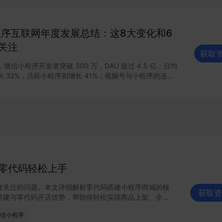
求的中小厂商；而流量红利的弱化也让头部企业的优势凸
实力，扎实的品牌影响力，精细化的营销推广能力，成为他
流量红利弱化、行业门槛提
小程序互联网年度发展总结：这8大变化和6
力”必将成为企业竞争力塑造的第一要务。 针对产品力的
势的洞察，我们总结了2023年新品开发的六大趋势，并对
关注
获取
启示进行解读。点击查看完整报告了解更多～
信小程序开发者突破 300 万，DAU 超过 4.5 亿；日均
 32%，活跃小程序则增长 41%；视频号与小程序的连接
业能力，直播带货 GMV增长 15 倍，客单价超过 200
连接已经塑造出新的增长空间。 小程序作为移动互
建之一正在焕发新的活力。2021 年微信小程序内外链接的
其作为独立生态发展的新篇章，小程序与公众号、视频号、
通，扩展“闭环思维“至“节点思维”，营销场景和营销方法
感与创新；支付宝、百度等互联网平台加速扩建生态能力，
网商业的重要阵地；在生态建设方面，各大平台积极推陈出
、性能提升、营销场景、合规监管、售后服务等方面提供多
家数字化运营、降本增效。
零代码轻松上手
者关注的问题。本文详细解析零代码搭建小程序商城的核
获取资
搭建与零代码开店优势，帮助你轻松实现商品上架、全渠
启线上卖货新模式。点击获取详细操作指南！
信小程序