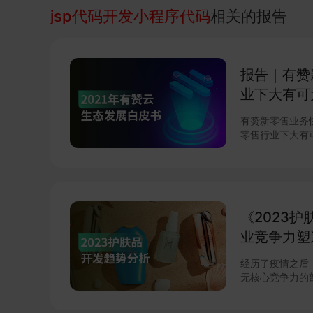
jsp代码开发小程序代码
相关的报告
报告｜有赞
业下⼤有可
有赞新零售业务
零售⾏业下⼤有可为。 2021年，有赞携⼿战略合作
案。发布了“有赞
⾏业解决⽅案。 2021年，有赞发布“ONE战略”，基于有赞云PaaS平台，联
合软件⼚商共建
级。 2021年，有赞云应⽤市场三⼤⼦市场保持⾼速增⻓，模板市场，⼩游
戏市场，插件市场
《2023
⻓40%+。 2021年，有赞云PaaS开发平台焕新升级，重磅发布“云开发”和
“云连接”，助⼒
业竞争力塑
经历了疫情之后
无核心竞争力的
部品牌凭借自身综
成熟提升了消费