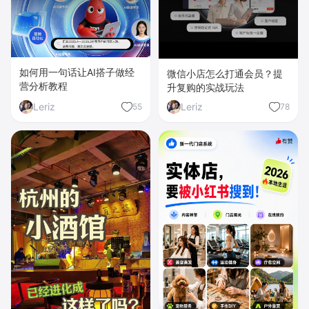
如何用一句话让AI搭子做经
微信小店怎么打通会员？提
营分析教程
升复购的实战玩法
Leriz
Leriz
55
78