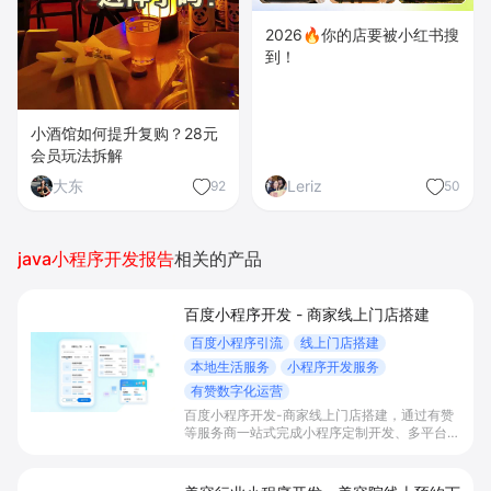
2026🔥你的店要被小红书搜
到！
小酒馆如何提升复购？28元
会员玩法拆解
大东
Leriz
92
50
java小程序开发报告
相关的产品
百度小程序开发 - 商家线上门店搭建
百度小程序引流
线上门店搭建
本地生活服务
小程序开发服务
有赞数字化运营
百度小程序开发-商家线上门店搭建，通过有赞
等服务商一站式完成小程序定制开发、多平台联
动与数字化运营，帮助本地生活与零售门店承接
百度搜索/地图等精准流量，实现低成本获客、
提升到店与下单转化。