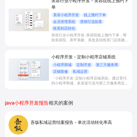
美容行业小程序开发 - 美容院线上预约下
单
美容小程序开发
线上预约下单
会员管理系统
营销引流拓客
医美到店转化
美容行业小程序开发-美容院线上预约下单，帮
助美容院、美甲美睫、美发及轻医美门店搭建线
上预约下单、会员与次数管理、员工排班与多门
店数据化运营的一体化小程序系统，实现低成本
引流拓客、提升到店转化和复购。
小程序开发 - 定制小程序店铺系统
小程序商城
定制开发
第三方服务商
店铺装修
私域运营
「小程序开发-定制小程序店铺系统」通过零代
码小程序商城、多渠道引流与第三方服务商定制
开发，帮助电商零售、连锁品牌、本地生活门店
快速搭建品牌小程序店铺，打造丰富营销与会员
私域运营场景，提升获客与复购，实现线上生意
java小程序开发报告
相关的案例
增长。
吾饭私域运营结案报告
-
单次活动转化率高