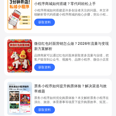
小程序商城如何搭建？零代码轻松上手
小程序商城如何搭建是许多创业者关注的问题。本文详
细解析零代码搭建小程序商城的核心步骤，突出小程序
商城、商城搭建与零代码开店优势，帮助你轻松实现商
获取资料
品上架、全渠道销售及高效会员运营，快速开启线上卖
货新模式。点击获取详细操作指南！
微信红包封面营销怎么做？2026年流量与变现
新方案解析
品牌商家可以通过红包封面来获取更多流量与业绩，把
客户留存到公众号、视频号、品牌小程序、微信小店里
获取资料
票务小程序如何提升购票体验？解决渠道与效
率难题
票务小程序如何优化购票体验？本文解析票务小程序在
演出、旅游、体育赛事等场景下提升购票效率、拓宽销
售渠道、实现会员精准营销的具体方式。关键词包括
获取资料
“票务小程序”、“购票体验”、“购票效率”。