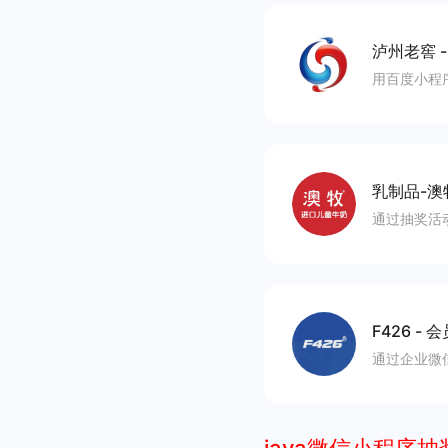
泸州老窖
用百度小程
乳制品-
通过抽奖活
F426
-
会
通过企业微