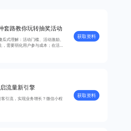
种套路教你玩转抽奖活动
获取资料
傻瓜式理解：活动门槛、活动激励、
上，需要弱化用户参与成本；在活动
实性方面，可以告知或者暗示“中奖率
。 再分享下抽奖活动的4种套路：关
攻略和操作，可以下载获取完整报
启流量新引擎
获取资料
获客引流，实现业务增长？微信小程