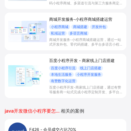
码小程序商城、多渠道引流与第三方服务商定制
开发，帮助电商零售、连锁品牌、本地生活门店
快速搭建品牌小程序店铺，打造丰富营销与会员
私域运营场景，提升获客与复购，实现线上生意
商城开发服务-小程序商城搭建运营
增长。
小程序商城
商城搭建
开发外包
私域运营
多语言商城
商城开发服务-小程序商城搭建运营，通过一站
式开发外包、零代码搭建、多平台多语言小程序
和会员私域运营工具，帮助缺乏技术能力的商家
快速上线小程序商城，承接多渠道与境外客流，
实现低成本获客、提升复购与业绩增长。
百度小程序开发 - 商家线上门店搭建
百度小程序引流
线上门店搭建
本地生活服务
小程序开发服务
有赞数字化运营
百度小程序开发-商家线上门店搭建，通过有赞
等服务商一站式完成小程序定制开发、多平台联
动与数字化运营，帮助本地生活与零售门店承接
百度搜索/地图等精准流量，实现低成本获客、
提升到店与下单转化。
java开发微信小程序要怎么弄
相关的案例
F426
-
会员成交占比70%