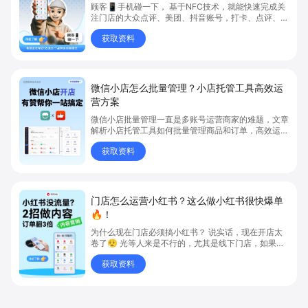
顾客📱手机碰一下， 基于NFC技术，就能快速完成关
注门店的大众点评、美团、抖音账号，打卡、点评、连
WiFi、出示会员码、线上点单等。操作简单，效率极
获取资料
高。
微信小店怎么批量管理？小店托管工具高效运
营方案
微信小店批量管理一直是多账号运营商家的难题，文章
解析小店托管工具如何批量管理商品和订单，高效运营
多账号微信小店。通过智能同步、AI运营托管和丰富营
获取资料
销玩法，全面提升门店管理效率。点击了解微信小店批
量管理、高效托管的实用方案！
门店怎么运营小红书？这么做小红书很快爆单
🔥！
为什么现在门店必须搞小红书？ 说实话，现在开店太
卷了😮‍💨 光等人来是不行的，尤其是线下门店，如果你
还没开始做小红书，那真的就是“闭着眼放弃客流”🚪
获取资料
💸