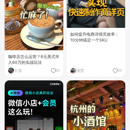
如何提升电商详情页效率：
10分钟搞定一个SKU
咖啡店怎么运营？6元美式年
入60万的实战玩法
大东
清赏
92
63