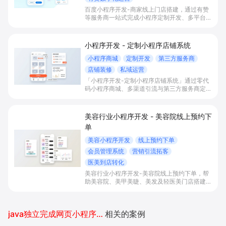
百度小程序开发-商家线上门店搭建，通过有赞
等服务商一站式完成小程序定制开发、多平台联
动与数字化运营，帮助本地生活与零售门店承接
百度搜索/地图等精准流量，实现低成本获客、
提升到店与下单转化。
小程序开发 - 定制小程序店铺系统
小程序商城
定制开发
第三方服务商
店铺装修
私域运营
「小程序开发-定制小程序店铺系统」通过零代
码小程序商城、多渠道引流与第三方服务商定制
开发，帮助电商零售、连锁品牌、本地生活门店
快速搭建品牌小程序店铺，打造丰富营销与会员
私域运营场景，提升获客与复购，实现线上生意
美容行业小程序开发 - 美容院线上预约下
增长。
单
美容小程序开发
线上预约下单
会员管理系统
营销引流拓客
医美到店转化
美容行业小程序开发-美容院线上预约下单，帮
助美容院、美甲美睫、美发及轻医美门店搭建线
上预约下单、会员与次数管理、员工排班与多门
店数据化运营的一体化小程序系统，实现低成本
引流拓客、提升到店转化和复购。
java独立完成网页小程序开发
相关的案例