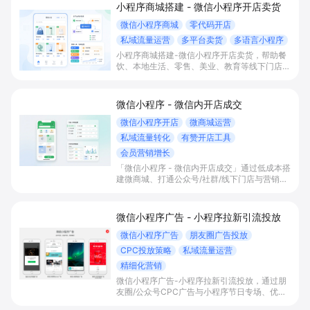
小程序商城搭建 - 微信小程序开店卖货
微信小程序商城
零代码开店
私域流量运营
多平台卖货
多语言小程序
小程序商城搭建-微信小程序开店卖货，帮助餐
饮、本地生活、零售、美业、教育等线下门店及
品牌商家零代码快速上线微信小程序、多平台同
步卖货，并通过多语言、多营销工具与私域运营
沉淀自有流量、提升成交与复购。
微信小程序 - 微信内开店成交
微信小程序开店
微商城运营
私域流量转化
有赞开店工具
会员营销增长
「微信小程序 - 微信内开店成交」通过低成本搭
建微商城、打通公众号/社群/线下门店与营销工
具，实现微信内一站式下单成交，帮助商家统一
管理订单库存，沉淀会员私域并提升复购与营
收。
微信小程序广告 - 小程序拉新引流投放
微信小程序广告
朋友圈广告投放
CPC投放策略
私域流量运营
精细化营销
微信小程序广告-小程序拉新引流投放，通过朋
友圈/公众号CPC广告与小程序节日专场、优惠
券及跨平台种草联动，帮助电商与新消费品牌高