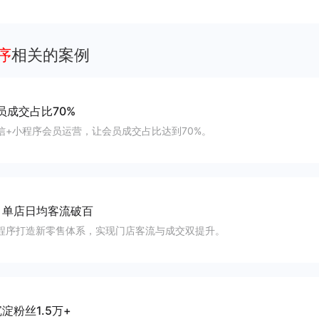
客、提升到店与下单转化。
序
相关的案例
员成交占比70%
信+小程序会员运营，让会员成交占比达到70%。
-
单店日均客流破百
程序打造新零售体系，实现门店客流与成交双提升。
淀粉丝1.5万+