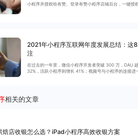
小程序并授权给有赞。登录有赞小程序店铺后台，一键授
广引流，直播间边播边卖，进行日常的营销互动最后履约发
2021年小程序互联网年度发展总结：这
注
在过去的一年里，微信小程序开发者突破 300 万，DAU 超
32%，活跃小程序则增长 41%；视频号与小程序的连接
GMV增长 15 倍，客单价超过 200 元，小程序与视频号
程序作为移动互联网的重要新基建之一正在焕发新的活力。2
列调整揭开了其作为独立生态发展的新篇章，小程序与公
通，扩展“闭环思维“至“节点思维”，营销场景和营销方法
序
相关的文章
度等互联网平台加速扩建生态能力，小程序成为互联网商
大平台积极推陈出新，从技术防护、性能提升、营销场景
项升级，助力商家数字化运营、降本增效。
烘焙店收银怎么选？iPad小程序高效收银方案