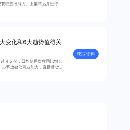
权获取直播能力。上架商品并进行推
货，一气呵成。 你还在等什么？
8大变化和6大趋势值得关
获取资料
过 4.5 亿；日均使用次数同比增长
进一步释放微信商业能力，直播带货
的连接已经塑造出新的增长空间。 小
021 年微信小程序内外链接的系
众号、视频号、企业微信的互联互
由此迸发更多灵感与创新；支付宝、百
业的重要阵地；在生态建设方面，各
、合规监管、售后服务等方面提供多