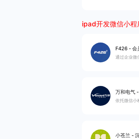
ipad开发微信小程
F426
-
会
通过企业微
万和电气
依托微信小
小苍兰
-
沉