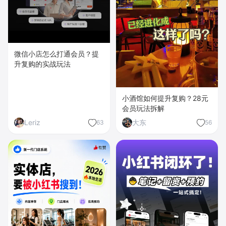
微信小店怎么打通会员？提
升复购的实战玩法
小酒馆如何提升复购？28元
会员玩法拆解
Leriz
大东
63
56