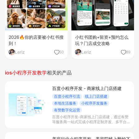
2026🔥你的店要被小红书搜
小红书团购+留资+预约怎么
到！
玩？门店成交攻略
Leriz
Leriz
50
89
ios小程序开发教学
相关的产品
百度小程序开发 - 商家线上门店搭建
百度小程序引流
线上门店搭建
本地生活服务
小程序开发服务
有赞数字化运营
百度小程序开发-商家线上门店搭建，通过有赞
等服务商一站式完成小程序定制开发、多平台联
动与数字化运营，帮助本地生活与零售门店承接
百度搜索/地图等精准流量，实现低成本获客、
提升到店与下单转化。
美容行业小程序开发 - 美容院线上预约下