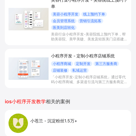
单
美容小程序开发
线上预约下单
会员管理系统
营销引流拓客
医美到店转化
美容行业小程序开发-美容院线上预约下单，帮
助美容院、美甲美睫、美发及轻医美门店搭建线
上预约下单、会员与次数管理、员工排班与多门
店数据化运营的一体化小程序系统，实现低成本
引流拓客、提升到店转化和复购。
小程序开发 - 定制小程序店铺系统
小程序商城
定制开发
第三方服务商
店铺装修
私域运营
「小程序开发-定制小程序店铺系统」通过零代
码小程序商城、多渠道引流与第三方服务商定制
开发，帮助电商零售、连锁品牌、本地生活门店
快速搭建品牌小程序店铺，打造丰富营销与会员
私域运营场景，提升获客与复购，实现线上生意
ios小程序开发教学
相关的案例
增长。
小苍兰
-
沉淀粉丝1.5万+