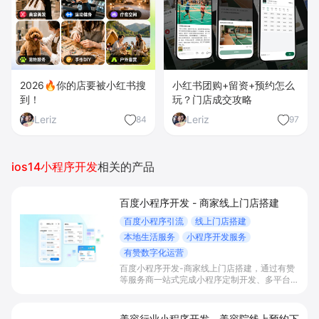
2026🔥你的店要被小红书搜
小红书团购+留资+预约怎么
到！
玩？门店成交攻略
Leriz
Leriz
84
97
ios14小程序开发
相关的产品
百度小程序开发 - 商家线上门店搭建
百度小程序引流
线上门店搭建
本地生活服务
小程序开发服务
有赞数字化运营
百度小程序开发-商家线上门店搭建，通过有赞
等服务商一站式完成小程序定制开发、多平台联
动与数字化运营，帮助本地生活与零售门店承接
百度搜索/地图等精准流量，实现低成本获客、
提升到店与下单转化。
美容行业小程序开发 - 美容院线上预约下