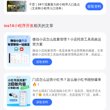
干货｜24个流量最大的小程序入口盘点
获取资料
（文末附小程序入口清单）
ios14小程序开发
相关的文章
微信小店怎么批量管理？小店托管工具高效运
营方案
微信小店批量管理一直是多账号运营商家的难题，文章
解析小店托管工具如何批量管理商品和订单，高效运营
多账号微信小店。通过智能同步、AI运营托管和丰富营
获取资料
销玩法，全面提升门店管理效率。点击了解微信小店批
量管理、高效托管的实用方案！
门店怎么运营小红书？这么做小红书很快爆单
🔥！
为什么现在门店必须搞小红书？ 说实话，现在开店太
卷了😮‍💨 光等人来是不行的，尤其是线下门店，如果你
还没开始做小红书，那真的就是“闭着眼放弃客流”🚪
获取资料
💸