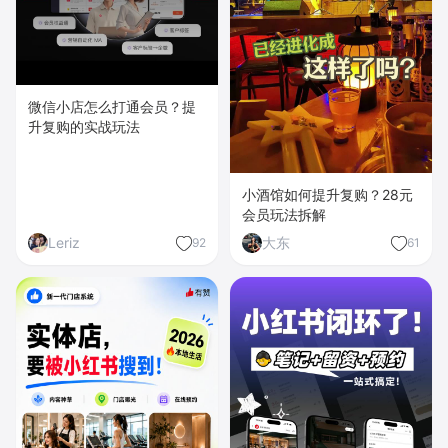
微信小店怎么打通会员？提
升复购的实战玩法
小酒馆如何提升复购？28元
会员玩法拆解
Leriz
大东
92
61