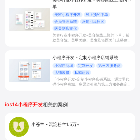
单
美容小程序开发
线上预约下单
会员管理系统
营销引流拓客
医美到店转化
美容行业小程序开发-美容院线上预约下单，帮
助美容院、美甲美睫、美发及轻医美门店搭建线
上预约下单、会员与次数管理、员工排班与多门
店数据化运营的一体化小程序系统，实现低成本
引流拓客、提升到店转化和复购。
小程序开发 - 定制小程序店铺系统
小程序商城
定制开发
第三方服务商
店铺装修
私域运营
「小程序开发-定制小程序店铺系统」通过零代
码小程序商城、多渠道引流与第三方服务商定制
开发，帮助电商零售、连锁品牌、本地生活门店
快速搭建品牌小程序店铺，打造丰富营销与会员
私域运营场景，提升获客与复购，实现线上生意
ios14小程序开发
相关的案例
增长。
小苍兰
-
沉淀粉丝1.5万+