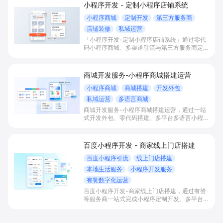
小程序开发 - 定制小程序店铺系统
小程序商城
定制开发
第三方服务商
店铺装修
私域运营
「小程序开发-定制小程序店铺系统」通过零代
码小程序商城、多渠道引流与第三方服务商定制
开发，帮助电商零售、连锁品牌、本地生活门店
快速搭建品牌小程序店铺，打造丰富营销与会员
私域运营场景，提升获客与复购，实现线上生意
商城开发服务-小程序商城搭建运营
增长。
小程序商城
商城搭建
开发外包
私域运营
多语言商城
商城开发服务-小程序商城搭建运营，通过一站
式开发外包、零代码搭建、多平台多语言小程序
和会员私域运营工具，帮助缺乏技术能力的商家
快速上线小程序商城，承接多渠道与境外客流，
实现低成本获客、提升复购与业绩增长。
百度小程序开发 - 商家线上门店搭建
百度小程序引流
线上门店搭建
本地生活服务
小程序开发服务
有赞数字化运营
百度小程序开发-商家线上门店搭建，通过有赞
等服务商一站式完成小程序定制开发、多平台联
动与数字化运营，帮助本地生活与零售门店承接
百度搜索/地图等精准流量，实现低成本获客、
提升到店与下单转化。