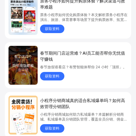
票务小程序如何提升购票体验？解决渠道与效
率难题
票务小程序如何优化购票体验？本文解析票务小程序在
演出、旅游、体育赛事等场景下提升购票效率、拓宽销
售渠道、实现会员精准营销的具体方式。关键词包括
获取资料
“票务小程序”、“购票体验”、“购票效率”。
春节期间门店运营难？AI员工能否帮你无忧值
守赚钱
春节放假谁看店？有赞智能体帮你 24 小时「顶班」。
获取资料
小程序分销商城真的适合私域爆单吗？如何高
效管理分销团队
小程序分销商城如何助力私域爆单？本篇解析分销商
城、私域爆单及分销团队管理，覆盖全员分销、佣金结
算、企微绑定等场景，帮助品牌和商家高效管理分销团
获取资料
队，实现分销业绩持续增长。立即了解分销商城核心功
能，点击获取私域运营新思路。