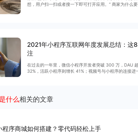
想，用户扫一扫或者搜一下即可打开应用。” 商家为什么要
网核心入口之ー。基于微信生态经营好自己的客户，公众号
城需要串联起来、通盘运营，オ能形成“势能”。每増加一
成交、复购、口碑推荐的能力就会指数级増长。 如何用小
报告。
2021年小程序互联网年度发展总结：这
注
在过去的一年里，微信小程序开发者突破 300 万，DAU 超
32%，活跃小程序则增长 41%；视频号与小程序的连接
GMV增长 15 倍，客单价超过 200 元，小程序与视频号
程序作为移动互联网的重要新基建之一正在焕发新的活力。2
列调整揭开了其作为独立生态发展的新篇章，小程序与公
通，扩展“闭环思维“至“节点思维”，营销场景和营销方法
点是什么
相关的文章
度等互联网平台加速扩建生态能力，小程序成为互联网商
大平台积极推陈出新，从技术防护、性能提升、营销场景
项升级，助力商家数字化运营、降本增效。
小程序商城如何搭建？零代码轻松上手