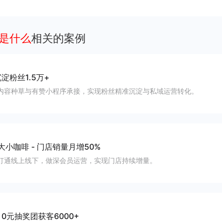
客、提升到店与下单转化。
点是什么
相关的案例
淀粉丝1.5万+
内容种草与有赞小程序承接，实现粉丝精准沉淀与私域运营转化。
大小咖啡
-
门店销量月增50%
打通线上线下，做深会员运营，实现门店持续增量。
-
0元抽奖团获客6000+