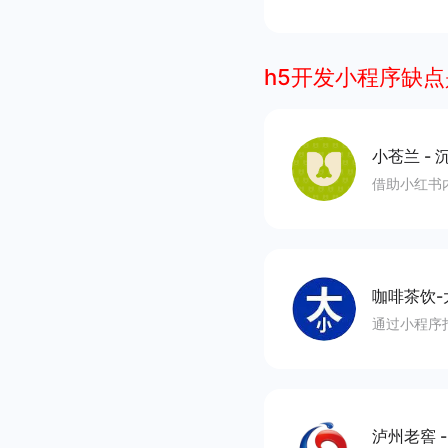
h5开发小程序缺
小苍兰
-
沉
借助小红书
咖啡茶饮-
通过小程序
泸州老窖