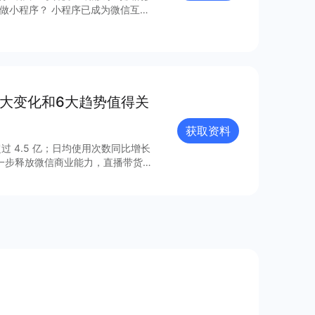
做小程序？ 小程序已成为微信互联
、朋友圏、微信群、小程序、H5商
个客户接触点，客户的黏性、信任、
程序赚到100万？可以看看这份完整
8大变化和6大趋势值得关
获取资料
过 4.5 亿；日均使用次数同比增长
进一步释放微信商业能力，直播带货
的连接已经塑造出新的增长空间。 小
021 年微信小程序内外链接的系
众号、视频号、企业微信的互联互
由此迸发更多灵感与创新；支付宝、百
业的重要阵地；在生态建设方面，各
、合规监管、售后服务等方面提供多