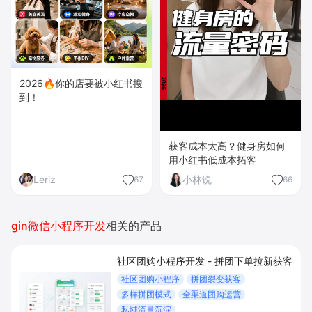
2026🔥你的店要被小红书搜
到！
获客成本太高？健身房如何
用小红书低成本拓客
Leriz
小林说
67
66
gin微信小程序开发
相关的产品
社区团购小程序开发 - 拼团下单拉新获客
社区团购小程序
拼团裂变获客
多样拼团模式
全渠道团购运营
私域流量沉淀