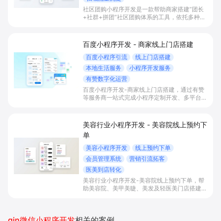
社区团购小程序开发是一款帮助商家搭建“团长
+社群+拼团”社区团购体系的工具，依托多种拼
团玩法和微信社群运营，实现拼团下单拉新获
客、提升客单与复购，并统一沉淀多渠道私域会
员。
百度小程序开发 - 商家线上门店搭建
百度小程序引流
线上门店搭建
本地生活服务
小程序开发服务
有赞数字化运营
百度小程序开发-商家线上门店搭建，通过有赞
等服务商一站式完成小程序定制开发、多平台联
动与数字化运营，帮助本地生活与零售门店承接
百度搜索/地图等精准流量，实现低成本获客、
提升到店与下单转化。
美容行业小程序开发 - 美容院线上预约下
单
美容小程序开发
线上预约下单
会员管理系统
营销引流拓客
医美到店转化
美容行业小程序开发-美容院线上预约下单，帮
助美容院、美甲美睫、美发及轻医美门店搭建线
上预约下单、会员与次数管理、员工排班与多门
店数据化运营的一体化小程序系统，实现低成本
引流拓客、提升到店转化和复购。
gin微信小程序开发
相关的案例