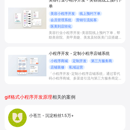
单
美容小程序开发
线上预约下单
会员管理系统
营销引流拓客
医美到店转化
美容行业小程序开发-美容院线上预约下单，帮
助美容院、美甲美睫、美发及轻医美门店搭建线
上预约下单、会员与次数管理、员工排班与多门
店数据化运营的一体化小程序系统，实现低成本
引流拓客、提升到店转化和复购。
小程序开发 - 定制小程序店铺系统
小程序商城
定制开发
第三方服务商
店铺装修
私域运营
「小程序开发-定制小程序店铺系统」通过零代
码小程序商城、多渠道引流与第三方服务商定制
开发，帮助电商零售、连锁品牌、本地生活门店
快速搭建品牌小程序店铺，打造丰富营销与会员
私域运营场景，提升获客与复购，实现线上生意
gif格式小程序开发原理
相关的案例
增长。
小苍兰
-
沉淀粉丝1.5万+