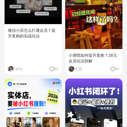
微信小店怎么打通会员？提
升复购的实战玩法
小酒馆如何提升复购？28元
会员玩法拆解
Leriz
大东
63
56