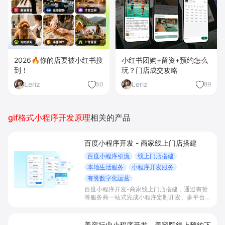
2026🔥你的店要被小红书搜
小红书团购+留资+预约怎么
到！
玩？门店成交攻略
Leriz
Leriz
50
89
gif格式小程序开发原理
相关的产品
百度小程序开发 - 商家线上门店搭建
百度小程序引流
线上门店搭建
本地生活服务
小程序开发服务
有赞数字化运营
百度小程序开发-商家线上门店搭建，通过有赞
等服务商一站式完成小程序定制开发、多平台联
动与数字化运营，帮助本地生活与零售门店承接
百度搜索/地图等精准流量，实现低成本获客、
提升到店与下单转化。
美容行业小程序开发 - 美容院线上预约下