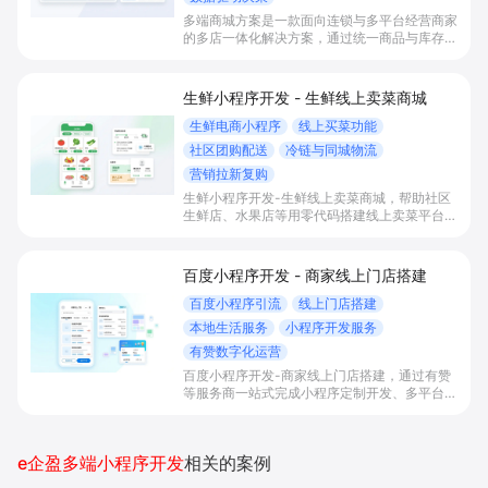
多端商城方案是一款面向连锁与多平台经营商家
的多店一体化解决方案，通过统一商品与库存、
会员资产和全渠道营销管理，帮助总部实现“多
门店+多平台”一盘货经营，提升协同效率、库
存周转和业绩增长。
生鲜小程序开发 - 生鲜线上卖菜商城
生鲜电商小程序
线上买菜功能
社区团购配送
冷链与同城物流
营销拉新复购
生鲜小程序开发-生鲜线上卖菜商城，帮助社区
生鲜店、水果店等用零代码搭建线上卖菜平台，
实现线上买菜、社区团购、同城配送和会员运
营，提升本地订单转化、复购率与整体盈利能
力。
百度小程序开发 - 商家线上门店搭建
百度小程序引流
线上门店搭建
本地生活服务
小程序开发服务
有赞数字化运营
百度小程序开发-商家线上门店搭建，通过有赞
等服务商一站式完成小程序定制开发、多平台联
动与数字化运营，帮助本地生活与零售门店承接
百度搜索/地图等精准流量，实现低成本获客、
提升到店与下单转化。
e企盈多端小程序开发
相关的案例