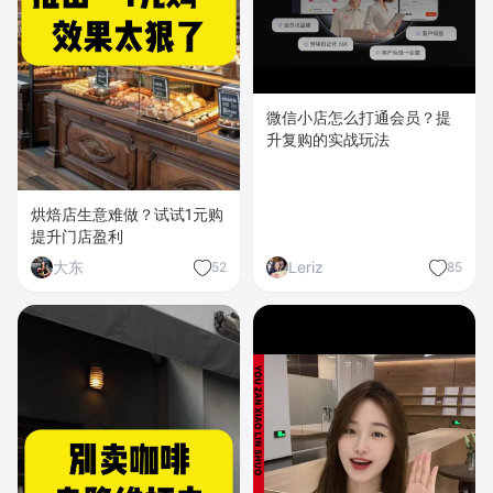
微信小店怎么打通会员？提
升复购的实战玩法
烘焙店生意难做？试试1元购
提升门店盈利
大东
Leriz
52
85