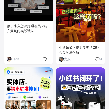
微信小店怎么打通会员？提
升复购的实战玩法
小酒馆如何提升复购？28元
会员玩法拆解
Leriz
大东
85
51