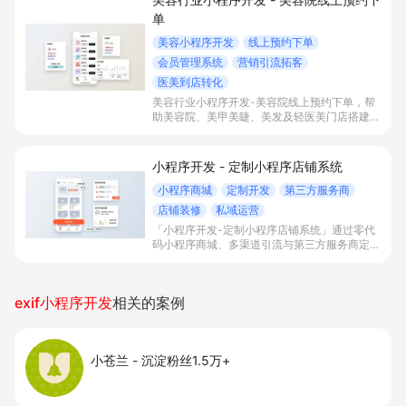
单
美容小程序开发
线上预约下单
会员管理系统
营销引流拓客
医美到店转化
美容行业小程序开发-美容院线上预约下单，帮
助美容院、美甲美睫、美发及轻医美门店搭建线
上预约下单、会员与次数管理、员工排班与多门
店数据化运营的一体化小程序系统，实现低成本
引流拓客、提升到店转化和复购。
小程序开发 - 定制小程序店铺系统
小程序商城
定制开发
第三方服务商
店铺装修
私域运营
「小程序开发-定制小程序店铺系统」通过零代
码小程序商城、多渠道引流与第三方服务商定制
开发，帮助电商零售、连锁品牌、本地生活门店
快速搭建品牌小程序店铺，打造丰富营销与会员
私域运营场景，提升获客与复购，实现线上生意
exif小程序开发
相关的案例
增长。
小苍兰
-
沉淀粉丝1.5万+