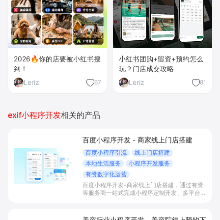
2026🔥你的店要被小红书搜
小红书团购+留资+预约怎么
到！
玩？门店成交攻略
Leriz
Leriz
67
81
exif小程序开发
相关的产品
百度小程序开发 - 商家线上门店搭建
百度小程序引流
线上门店搭建
本地生活服务
小程序开发服务
有赞数字化运营
百度小程序开发-商家线上门店搭建，通过有赞
等服务商一站式完成小程序定制开发、多平台联
动与数字化运营，帮助本地生活与零售门店承接
百度搜索/地图等精准流量，实现低成本获客、
提升到店与下单转化。
美容行业小程序开发 - 美容院线上预约下