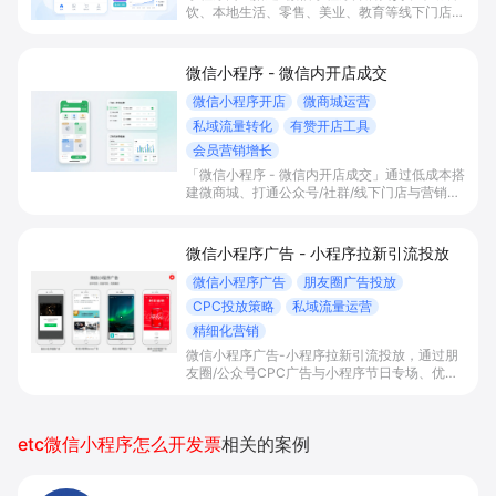
饮、本地生活、零售、美业、教育等线下门店及
品牌商家零代码快速上线微信小程序、多平台同
步卖货，并通过多语言、多营销工具与私域运营
沉淀自有流量、提升成交与复购。
微信小程序 - 微信内开店成交
微信小程序开店
微商城运营
私域流量转化
有赞开店工具
会员营销增长
「微信小程序 - 微信内开店成交」通过低成本搭
建微商城、打通公众号/社群/线下门店与营销工
具，实现微信内一站式下单成交，帮助商家统一
管理订单库存，沉淀会员私域并提升复购与营
收。
微信小程序广告 - 小程序拉新引流投放
微信小程序广告
朋友圈广告投放
CPC投放策略
私域流量运营
精细化营销
微信小程序广告-小程序拉新引流投放，通过朋
友圈/公众号CPC广告与小程序节日专场、优惠
券及跨平台种草联动，帮助电商与新消费品牌高
效拉新引流、提升转化率与客单价。
etc微信小程序怎么开发票
相关的案例