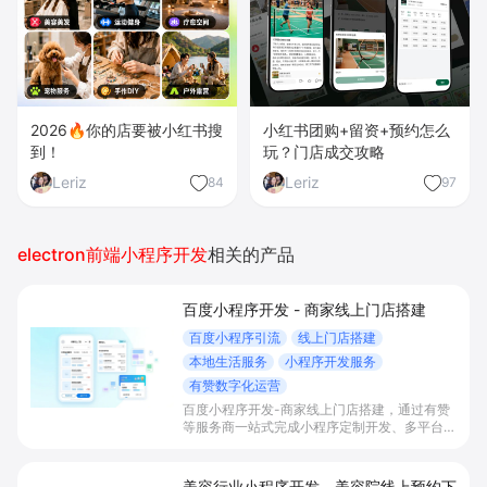
2026🔥你的店要被小红书搜
小红书团购+留资+预约怎么
到！
玩？门店成交攻略
Leriz
Leriz
84
97
electron前端小程序开发
相关的产品
百度小程序开发 - 商家线上门店搭建
百度小程序引流
线上门店搭建
本地生活服务
小程序开发服务
有赞数字化运营
百度小程序开发-商家线上门店搭建，通过有赞
等服务商一站式完成小程序定制开发、多平台联
动与数字化运营，帮助本地生活与零售门店承接
百度搜索/地图等精准流量，实现低成本获客、
提升到店与下单转化。
美容行业小程序开发 - 美容院线上预约下