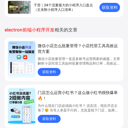
干货｜24个流量最大的小程序入口盘点
获取资料
（文末附小程序入口清单）
electron前端小程序开发
相关的文章
微信小店怎么批量管理？小店托管工具高效运
营方案
微信小店批量管理一直是多账号运营商家的难题，文章
解析小店托管工具如何批量管理商品和订单，高效运营
多账号微信小店。通过智能同步、AI运营托管和丰富营
获取资料
销玩法，全面提升门店管理效率。点击了解微信小店批
量管理、高效托管的实用方案！
门店怎么运营小红书？这么做小红书很快爆单
🔥！
为什么现在门店必须搞小红书？ 说实话，现在开店太
卷了😮‍💨 光等人来是不行的，尤其是线下门店，如果你
还没开始做小红书，那真的就是“闭着眼放弃客流”🚪
获取资料
💸