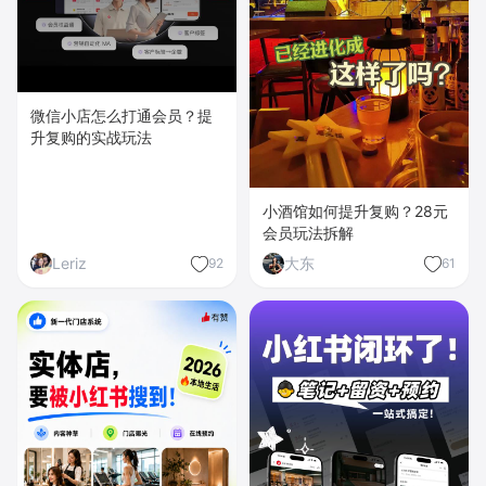
微信小店怎么打通会员？提
升复购的实战玩法
小酒馆如何提升复购？28元
会员玩法拆解
Leriz
大东
92
61