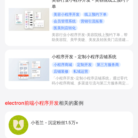
单
美容小程序开发
线上预约下单
会员管理系统
营销引流拓客
医美到店转化
美容行业小程序开发-美容院线上预约下单，帮
助美容院、美甲美睫、美发及轻医美门店搭建线
上预约下单、会员与次数管理、员工排班与多门
店数据化运营的一体化小程序系统，实现低成本
引流拓客、提升到店转化和复购。
小程序开发 - 定制小程序店铺系统
小程序商城
定制开发
第三方服务商
店铺装修
私域运营
「小程序开发-定制小程序店铺系统」通过零代
码小程序商城、多渠道引流与第三方服务商定制
开发，帮助电商零售、连锁品牌、本地生活门店
快速搭建品牌小程序店铺，打造丰富营销与会员
私域运营场景，提升获客与复购，实现线上生意
electron前端小程序开发
相关的案例
增长。
小苍兰
-
沉淀粉丝1.5万+