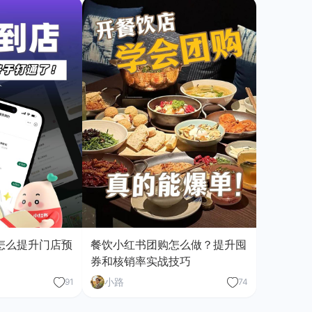
怎么提升门店预
餐饮小红书团购怎么做？提升囤
券和核销率实战技巧
小路
91
74