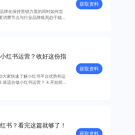
获取资料
主要消费节点与行业品牌格局趋于稳
上市+电商促销展开； 3.以功能迭
人群是3C产品行业营销的典型特
销主要围绕促销展开； 2.产品高端
 3.小家电应用场景广阔，品类丰
易获得快速成长； 更多细节内容可查看完整报告获取～
小红书运营？收好这份指
获取资料
助大家快速了解小红书平台优势和运
3.谁适合做小红书运营？ 4.开始前
入门操作 7.笔记发布的技巧 8.爆
 11.运营细节及起号指南 12.如何
红书？看完这篇就够了！
获取资料