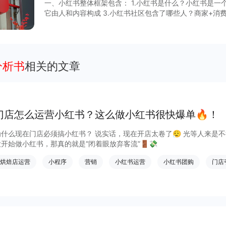
一、小红书整体框架包含： 1.小红书是什么？小红书是一个内容种草社
它由人和内容构成 3.小红书社区包含了哪些人？商家+消费者+KOL/KOC 4.小红书的主要内容
来源？KOL/KOC 产出的内容+广告+评论 5.品牌/商家目标是什么？获取长期有效且低价的转
化 6.品牌/商家该怎么做？自产内容、回复私信、评论管理 二、怎么玩转小红书？ 答案是先有
投放规划，再有内容。 具体如何实现？查看完整报
分析书
相关的文章
门店怎么运营小红书？这么做小红书很快爆单🔥！
为什么现在门店必须搞小红书？ 说实话，现在开店太卷了😮‍💨 光等人来
没开始做小红书，那真的就是“闭着眼放弃客流”🚪💸
烘焙店运营
小程序
营销
小红书运营
小红书团购
门店