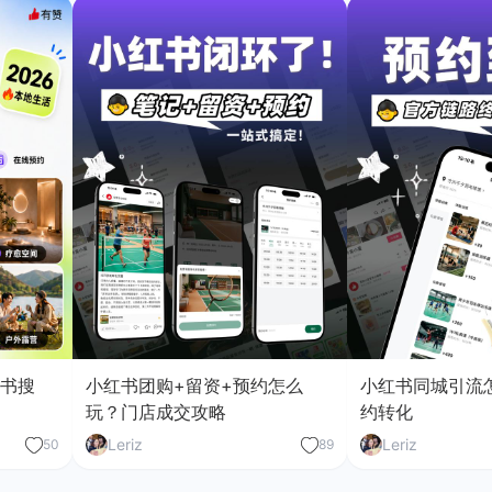
红书搜
小红书团购+留资+预约怎么
小红书同城引流
玩？门店成交攻略
约转化
Leriz
Leriz
50
89