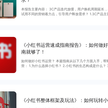
求？
本报告主要内容： 3C产品迭代放缓，用户换机周期延长，品牌在保持营销力度的同时如何尝
试用不同的营销着力点，引导用户释放需求？ 1.3C产品
定，品牌调整营销布局寻求突破； 2.营销活动主要围绕新品
代吸引用户、以引流电商促进转化、区隔产品系列定位细分
征； 家电行业竞争激烈，传统品类高端化和发掘新品类是品牌提升利润的主要方向。 1. 国内
家电市场竞争愈发激烈，传统品牌以价格为核心竞争点，营
化以提升利润空间是大家电类产品现阶段发展的重要方向；
富，新品牌通过高效营销较
《小红书运营速成指南报告》：如何做好
南就够了！
如何做好小红书运营？ 本篇指南从以下几个方面入手，帮
营： 1.为什么选择小红书？ 2.小红书的生态构成是什么？ 
的准备工作有哪些？ 5.账号定位和内容选择 6.小红书运营的
款笔记的秘密 9.小红书运营工具介绍 10.笔记排名与权重算法
变现？ 更多完整内容，查看报告获取～
《小红书整体框架及玩法》：如何玩转小