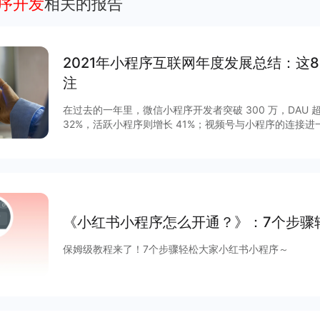
程序开发
相关的报告
2021年小程序互联网年度发展总结：这
注
在过去的一年里，微信小程序开发者突破 300 万，DAU 超
32%，活跃小程序则增长 41%；视频号与小程序的连接
GMV增长 15 倍，客单价超过 200 元，小程序与视频号
程序作为移动互联网的重要新基建之一正在焕发新的活力。2
列调整揭开了其作为独立生态发展的新篇章，小程序与公
通，扩展“闭环思维“至“节点思维”，营销场景和营销方法
度等互联网平台加速扩建生态能力，小程序成为互联网商
大平台积极推陈出新，从技术防护、性能提升、营销场景
《小红书小程序怎么开通？》：7个步骤
项升级，助力商家数字化运营、降本增效。
保姆级教程来了！7个步骤轻松大家小红书小程序～