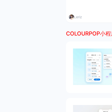
Leriz
COLOURPOP小