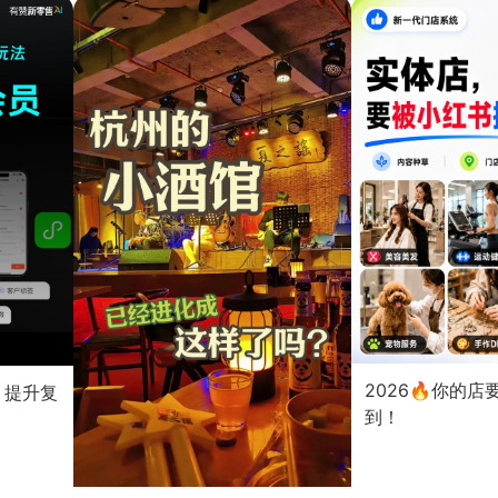
2026🔥你的
？提升复
到！