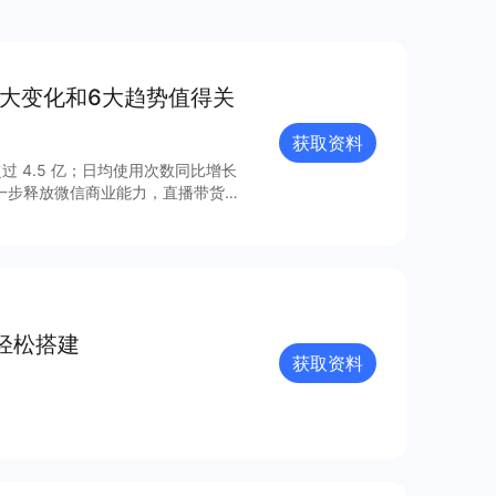
8大变化和6大趋势值得关
获取资料
过 4.5 亿；日均使用次数同比增长
进一步释放微信商业能力，直播带货
的连接已经塑造出新的增长空间。 小
021 年微信小程序内外链接的系
众号、视频号、企业微信的互联互
由此迸发更多灵感与创新；支付宝、百
业的重要阵地；在生态建设方面，各
、合规监管、售后服务等方面提供多
轻松搭建
获取资料