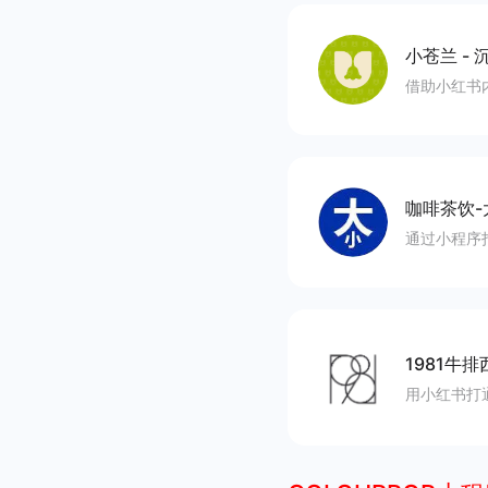
小苍兰
-
沉
借助小红书
咖啡茶饮-
通过小程序
1981牛排
用小红书打