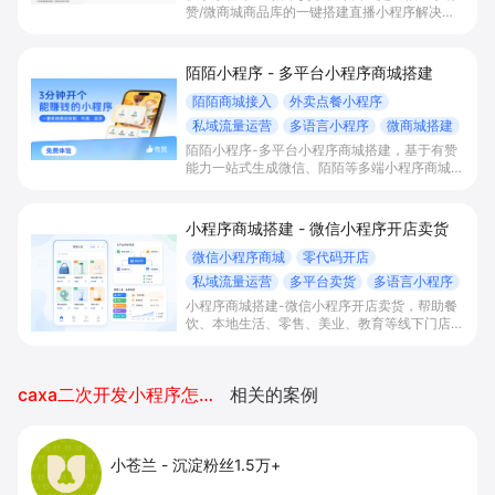
赞/微商城商品库的一键搭建直播小程序解决方
案，通过打通快手直播间商品挂载、会员储值、
多语言店铺与数据运营，帮助电商与到店商家缩
短下单路径、沉淀私域会员并提升转化与复购。
陌陌小程序 - 多平台小程序商城搭建
陌陌商城接入
外卖点餐小程序
私域流量运营
多语言小程序
微商城搭建
陌陌小程序-多平台小程序商城搭建，基于有赞
能力一站式生成微信、陌陌等多端小程序商城，
满足直播电商、外卖点餐和多语言会员运营等场
景，帮助商家降低抽佣与获客成本，实现销量和
复购增长。
小程序商城搭建 - 微信小程序开店卖货
微信小程序商城
零代码开店
私域流量运营
多平台卖货
多语言小程序
小程序商城搭建-微信小程序开店卖货，帮助餐
饮、本地生活、零售、美业、教育等线下门店及
品牌商家零代码快速上线微信小程序、多平台同
步卖货，并通过多语言、多营销工具与私域运营
沉淀自有流量、提升成交与复购。
caxa二次开发小程序怎么安装不上
相关的案例
小苍兰
-
沉淀粉丝1.5万+