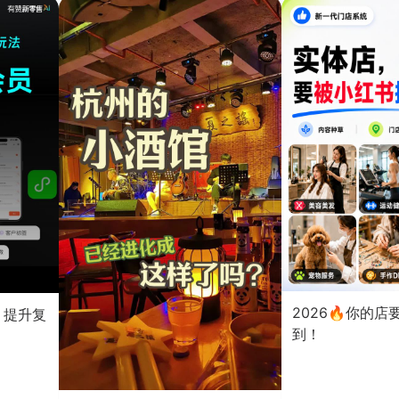
2026🔥你的
？提升复
到！