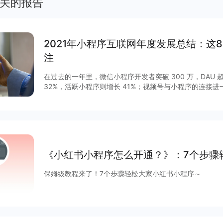
关的报告
2021年小程序互联网年度发展总结：这
注
在过去的一年里，微信小程序开发者突破 300 万，DAU 超
32%，活跃小程序则增长 41%；视频号与小程序的连接
GMV增长 15 倍，客单价超过 200 元，小程序与视频号
程序作为移动互联网的重要新基建之一正在焕发新的活力。2
列调整揭开了其作为独立生态发展的新篇章，小程序与公
通，扩展“闭环思维“至“节点思维”，营销场景和营销方法
度等互联网平台加速扩建生态能力，小程序成为互联网商
大平台积极推陈出新，从技术防护、性能提升、营销场景
《小红书小程序怎么开通？》：7个步骤
项升级，助力商家数字化运营、降本增效。
保姆级教程来了！7个步骤轻松大家小红书小程序～