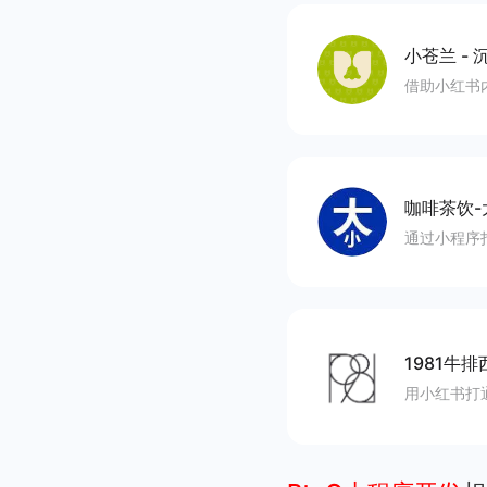
小苍兰
-
沉
借助小红书
咖啡茶饮-
通过小程序
1981牛排
用小红书打