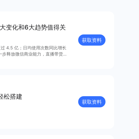
8大变化和6大趋势值得关
获取资料
过 4.5 亿；日均使用次数同比增长
进一步释放微信商业能力，直播带货
的连接已经塑造出新的增长空间。 小
021 年微信小程序内外链接的系
众号、视频号、企业微信的互联互
由此迸发更多灵感与创新；支付宝、百
业的重要阵地；在生态建设方面，各
、合规监管、售后服务等方面提供多
轻松搭建
获取资料