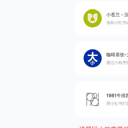
小苍兰
-
沉
借助小红书
咖啡茶饮-
通过小程序
1981牛排
用小红书打