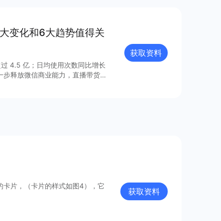
8大变化和6大趋势值得关
获取资料
过 4.5 亿；日均使用次数同比增长
进一步释放微信商业能力，直播带货
的连接已经塑造出新的增长空间。 小
021 年微信小程序内外链接的系
众号、视频号、企业微信的互联互
由此迸发更多灵感与创新；支付宝、百
业的重要阵地；在生态建设方面，各
、合规监管、售后服务等方面提供多
的卡片，（卡片的样式如图4），它
获取资料