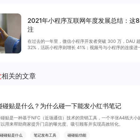
2021年小程序互联网年度发展总结：这
注
在过去的一年里，微信小程序开发者突破 300 万，DAU 超
32%，活跃小程序则增长 41%；视频号与小程序的连接
GMV增长 15 倍，客单价超过 200 元，小程序与视频号
程序作为移动互联网的重要新基建之一正在焕发新的活力。2
列调整揭开了其作为独立生态发展的新篇章，小程序与公
通，扩展“闭环思维“至“节点思维”，营销场景和营销方法
发
相关的文章
度等互联网平台加速扩建生态能力，小程序成为互联网商
大平台积极推陈出新，从技术防护、性能提升、营销场景
项升级，助力商家数字化运营、降本增效。
碰碰贴是什么？为什么碰一下能发小红书笔记
碰碰贴是一种基于NFC（近场通信）技术的营销工具，一个半张A4纸大小
可以用来帮助商家提升门店的曝光度、吸引顾客并实现高效转化。
碰碰贴是什么
笔记发布工具
碰碰贴功能