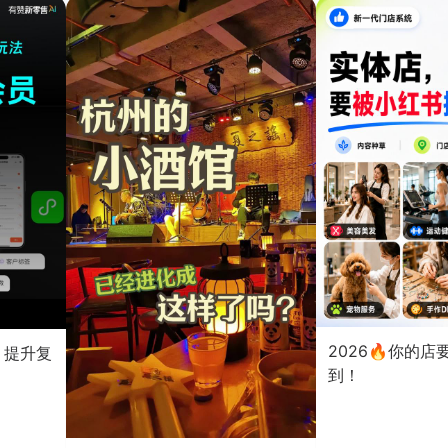
2026🔥你的
？提升复
到！