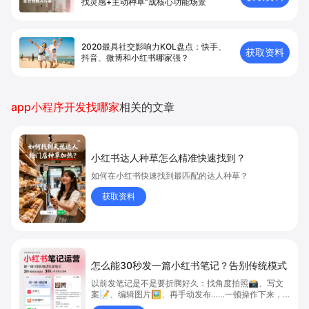
找灵感+主动种草”成核心功能场景
2020最具社交影响力KOL盘点：快手、
获取资料
抖音、微博和小红书哪家强？
app小程序开发找哪家
相关的文章
小红书达人种草怎么精准快速找到？
如何在小红书快速找到最匹配的达人种草？
获取资料
怎么能30秒发一篇小红书笔记？告别传统模式
以前发笔记是不是要折腾好久：找角度拍照📸、写文
案📝、编辑图片🖼️、再手动发布……一顿操作下来，
至少半小时起步吧？😅但现在，只需要扫码或者碰一