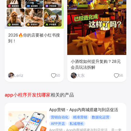
2026🔥你的店要被小红书搜
到！
小酒馆如何提升复购？28元
会员玩法拆解
Leriz
大东
50
56
app小程序开发找哪家
相关的产品
App营销 - App内商城搭建与到店促活
营销自动化
精准营销
数据化运营
APP开店
私域增长
App营销 - App内商城搭建与到店促活，是一套