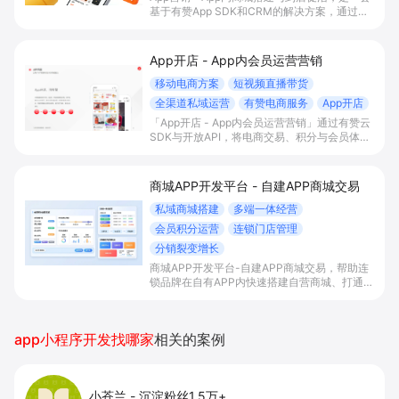
基于有赞App SDK和CRM的解决方案，通过在
自有App内搭建交易商城、积分会员体系与门店
智能助手联动，帮助有线下门店的B2C商家打通
线上线下运营，提升到店率、复购率和整体
App开店 - App内会员运营营销
GMV。
移动电商方案
短视频直播带货
全渠道私域运营
有赞电商服务
App开店
「App开店 - App内会员运营营销」通过有赞云
SDK与开放API，将电商交易、积分与会员体系
一站式嵌入自有App，实现内容/直播场景下的
“边看边买”和多渠道会员沉淀，帮助平台型商家
提升变现效率与私域复购率。
商城APP开发平台 - 自建APP商城交易
私域商城搭建
多端一体经营
会员积分运营
连锁门店管理
分销裂变增长
商城APP开发平台-自建APP商城交易，帮助连
锁品牌在自有APP内快速搭建自营商城、打通多
端流量与会员积分体系，并统一管理门店与库
存，以分销裂变等玩法放大私域销售与复购。
app小程序开发找哪家
相关的案例
小苍兰
-
沉淀粉丝1.5万+