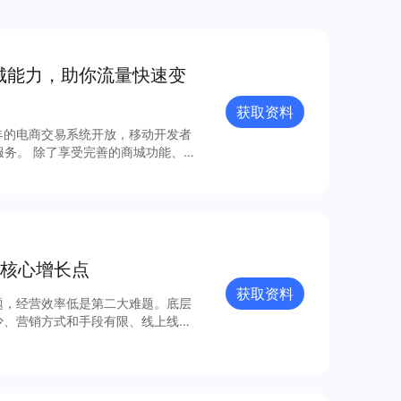
商城能⼒，助你流量快速变
获取资料
年的电商交易系统开放，移动开发者
城功能、丰
成本、⾼效率、强融合的移动电商⽅
据流量分析
核心增长点
获取资料
题，经营效率低是第二大难题。底层
少、营销方式和手段有限、线上线下
问题也在困扰着时装服装类的商家，
有赞新零售提供了解决方案，也是众