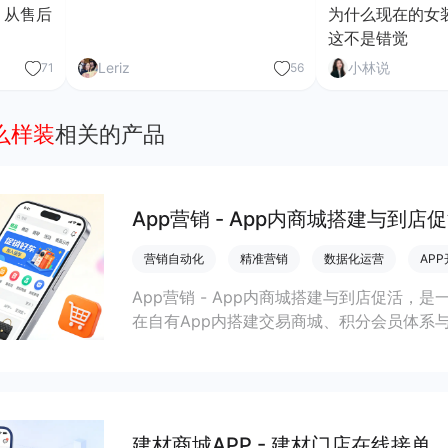
？从售后
为什么现在的女
这不是错觉
Leriz
小林说
71
56
么样装
相关的产品
App营销 - App内商城搭建与到店
营销自动化
精准营销
数据化运营
AP
App营销 - App内商城搭建与到店促活，是
在自有App内搭建交易商城、积分会员体系
打通线上线下运营，提升到店率、复购率和整
建材商城APP - 建材门店在线接单