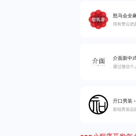
怒马会全
用有赞云把
介面新中
通过微信个
亓口男装
新锐男装品