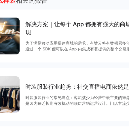
么样装
相关的报告
解决方案｜让每个 App 都拥有强⼤的
现
为了满⾜移动应⽤搭建商城的需求，有赞云将有赞积累多
通过⼀个 SDK 便可以在 App 内集成有赞提供的整个交易服务。 除了享受完善的商
富的营销玩法，更有赞强劲的技术及服务作保障，实现低
方案，快速获得App 流量的商业化变现。 一、App开店主要解决商家四大痛点： 1.App 有忠
实用户，却没有商城能力 2.企业想自己搭建商城，开发时间长 3.商城搭建完成，没有进货渠道
4.无法通过营销玩法盘活商城 二、App 开店的优势 1.提供与 App 深度融合的商城系统 2.轻量
化对接，2个开发一周上线 3.直接可使用有赞分销市场，无需自己进货备货 4.100+ 营销玩
法，直接可以在 App 内使用 5.完善的商城能力，数
时装服装行业趋势：社交直播电商依然是
时装服装行业的常见痛点：客流减少为经营中最主要的难
是因为缺乏长期有效机动的顶层营销运营设计。门店客流
系统没有打通、对消费者需求不了解、到店转化率低等等
这些问题其实是零售商家普遍会遇到的问题。 如何解决？
多知名品牌探索新零售业务的首选。