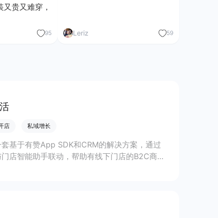
装又贵又难穿，
Leriz
95
59
促活
P开店
私域增长
一套基于有赞App SDK和CRM的解决方案，通过
与门店智能助手联动，帮助有线下门店的B2C商家
体GMV。