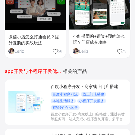
小红书团购+留资+预约怎么
微信小店怎么打通会员？提
玩？门店成交攻略
升复购的实战玩法
Leriz
Leriz
56
73
app开发与小程序开发优劣对比
相关的产品
百度小程序开发 - 商家线上门店搭建
百度小程序引流
线上门店搭建
本地生活服务
小程序开发服务
有赞数字化运营
百度小程序开发-商家线上门店搭建，通过有赞
等服务商一站式完成小程序定制开发、多平台联
动与数字化运营，帮助本地生活与零售门店承接
百度搜索/地图等精准流量，实现低成本获客、
提升到店与下单转化。