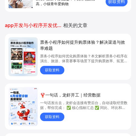
获取资料
高，小镇青年爱购物
app开发与小程序开发优劣对比
相关的文章
票务小程序如何提升购票体验？解决渠道与效
率难题
票务小程序如何优化购票体验？本文解析票务小程序在
演出、旅游、体育赛事等场景下提升购票效率、拓宽销
售渠道、实现会员精准营销的具体方式。关键词包括
获取资料
“票务小程序”、“购票体验”、“购票效率”。
🦞一句话，龙虾开工｜经营数据
一句话发出去，龙虾会连接有赞后台，自动读取经营数
据，帮你完成： ✅ 核心指标汇总 ✅ 同比、环比和趋
势分析 ✅ 商品、客户与渠道对比 ✅ 异常变化和问题
获取资料
定位 ✅ 下一步运营建议