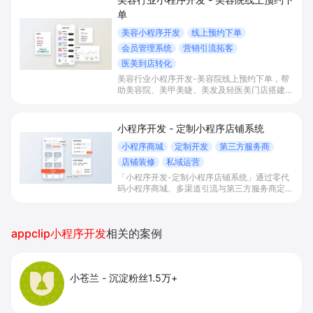
单
美容小程序开发
线上预约下单
会员管理系统
营销引流拓客
医美到店转化
美容行业小程序开发-美容院线上预约下单，帮
助美容院、美甲美睫、美发及轻医美门店搭建线
上预约下单、会员与次数管理、员工排班与多门
店数据化运营的一体化小程序系统，实现低成本
引流拓客、提升到店转化和复购。
小程序开发 - 定制小程序店铺系统
小程序商城
定制开发
第三方服务商
店铺装修
私域运营
「小程序开发-定制小程序店铺系统」通过零代
码小程序商城、多渠道引流与第三方服务商定制
开发，帮助电商零售、连锁品牌、本地生活门店
快速搭建品牌小程序店铺，打造丰富营销与会员
私域运营场景，提升获客与复购，实现线上生意
appclip小程序开发
相关的案例
增长。
小苍兰
-
沉淀粉丝1.5万+