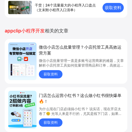
干货｜24个流量最大的小程序入口盘点
获取资料
（文末附小程序入口清单）
appclip小程序开发
相关的文章
微信小店怎么批量管理？小店托管工具高效运
营方案
微信小店批量管理一直是多账号运营商家的难题，文章
解析小店托管工具如何批量管理商品和订单，高效运营
多账号微信小店。通过智能同步、AI运营托管和丰富营
获取资料
销玩法，全面提升门店管理效率。点击了解微信小店批
量管理、高效托管的实用方案！
门店怎么运营小红书？这么做小红书很快爆单
🔥！
为什么现在门店必须搞小红书？ 说实话，现在开店太
卷了😮‍💨 光等人来是不行的，尤其是线下门店，如果你
还没开始做小红书，那真的就是“闭着眼放弃客流”🚪
获取资料
💸