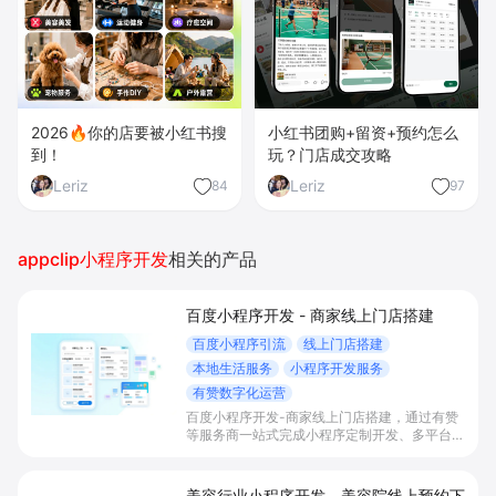
2026🔥你的店要被小红书搜
小红书团购+留资+预约怎么
到！
玩？门店成交攻略
Leriz
Leriz
84
97
appclip小程序开发
相关的产品
百度小程序开发 - 商家线上门店搭建
百度小程序引流
线上门店搭建
本地生活服务
小程序开发服务
有赞数字化运营
百度小程序开发-商家线上门店搭建，通过有赞
等服务商一站式完成小程序定制开发、多平台联
动与数字化运营，帮助本地生活与零售门店承接
百度搜索/地图等精准流量，实现低成本获客、
提升到店与下单转化。
美容行业小程序开发 - 美容院线上预约下