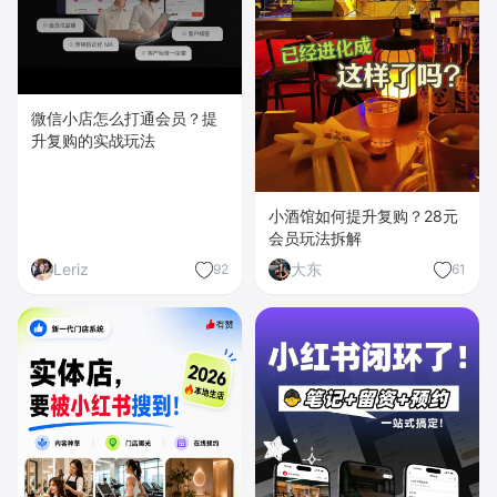
微信小店怎么打通会员？提
升复购的实战玩法
小酒馆如何提升复购？28元
会员玩法拆解
Leriz
大东
92
61