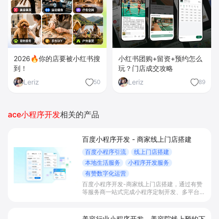
2026🔥你的店要被小红书搜
小红书团购+留资+预约怎么
到！
玩？门店成交攻略
Leriz
Leriz
50
89
ace小程序开发
相关的产品
百度小程序开发 - 商家线上门店搭建
百度小程序引流
线上门店搭建
本地生活服务
小程序开发服务
有赞数字化运营
百度小程序开发-商家线上门店搭建，通过有赞
等服务商一站式完成小程序定制开发、多平台联
动与数字化运营，帮助本地生活与零售门店承接
百度搜索/地图等精准流量，实现低成本获客、
提升到店与下单转化。
美容行业小程序开发 - 美容院线上预约下