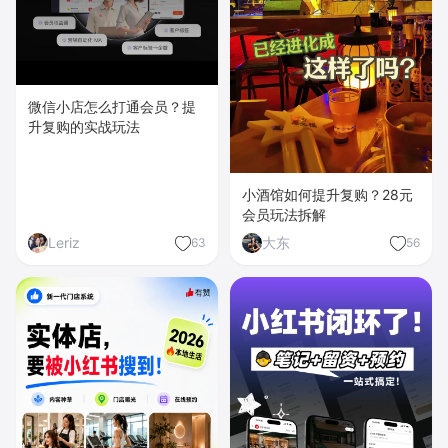
微信小店怎么打通会员？提
升复购的实战玩法
小酒馆如何提升复购？28元
会员玩法拆解
Leriz
大东
63
56