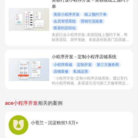
单
美容小程序开发
线上预约下单
会员管理系统
营销引流拓客
医美到店转化
美容行业小程序开发-美容院线上预约下单，帮
助美容院、美甲美睫、美发及轻医美门店搭建线
上预约下单、会员与次数管理、员工排班与多门
店数据化运营的一体化小程序系统，实现低成本
引流拓客、提升到店转化和复购。
小程序开发 - 定制小程序店铺系统
小程序商城
定制开发
第三方服务商
店铺装修
私域运营
「小程序开发-定制小程序店铺系统」通过零代
码小程序商城、多渠道引流与第三方服务商定制
开发，帮助电商零售、连锁品牌、本地生活门店
快速搭建品牌小程序店铺，打造丰富营销与会员
私域运营场景，提升获客与复购，实现线上生意
ace小程序开发
相关的案例
增长。
小苍兰
-
沉淀粉丝1.5万+