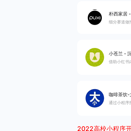
朴西家居
细分赛道做
小苍兰
-
沉
借助小红书
咖啡茶饮-
通过小程序
2022高校小程序