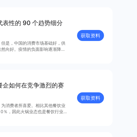
表性的 90 个趋势细分
获取资料
。但是，中国的消费市场基础好，供
依然向好。疫情的负面影响逐渐降低
。从商业逻辑角度考虑，把握消费市
市场发生的最新变化，深入理解新产
。 本报告中，我们通
的 90 个趋势细分赛道，并将其
锅餐企如何在竞争激烈的赛
电商达人与投资人等读者群体作为中
获取资料
，为消费者所喜爱。相比其他餐饮业
10％，因此火锅业态也是餐饮行业
费洞察和营销洞察三个角度，对火锅
行业现状进行了解，制定合理的战略
获取～