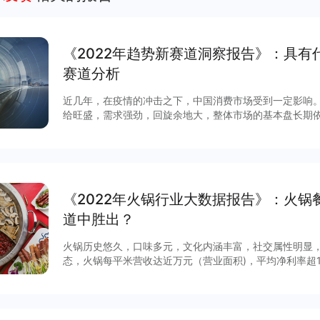
《2022年趋势新赛道洞察报告》：具有代
赛道分析
近几年，在疫情的冲击之下，中国消费市场受到一定影响
给旺盛，需求强劲，回旋余地大，整体市场的基本盘长期
之后，相关消费势能仍能再次喷薄而出。 即使受疫情影响，中国消费市场仍然在不断自新，新
的商业产品、业态不断产生，竞争格局也在不断发生变化
场动态是永恒的制胜法宝之一。如能准确地了解中国消费
品、新赛道之所以胜出的内在原因，则可以更高效地抓住机遇，规避风险
过对中国消费市场众多细分赛道分析研究，精选出具有代表性
《2022年火锅行业大数据报告》：火
区分为早期、成长期与成熟期三个阶段，供品牌、商家、
立信息参考。 本报告从 “乐享生活”“时髦美妆”“食护养生”三方面对相关的潜力赛道进行分析，
道中胜出？
点击下载查看更多～
火锅历史悠久，口味多元，文化内涵丰富，社交属性明显
态，火锅每平米营收达近万元（营业面积)，平均净利率超
的优质赛道之一。 如此高收益的优质赛道，人人都想分得一杯羹，那么火锅餐企如何在竞争激
烈的赛道中脱颖而出？本报告从火锅的市场经营洞察、消
行业进行数据分析，餐饮企业管理者可从数据角度对火锅
计划以及提升运营效率。 更多干货内容可查看完整报告