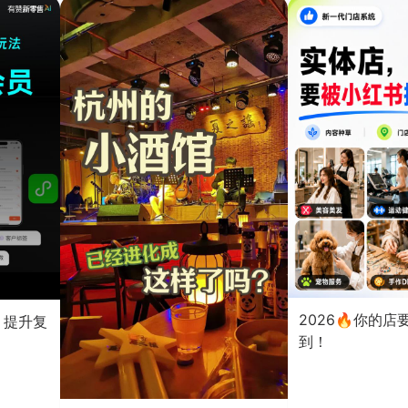
2026🔥你的
？提升复
到！