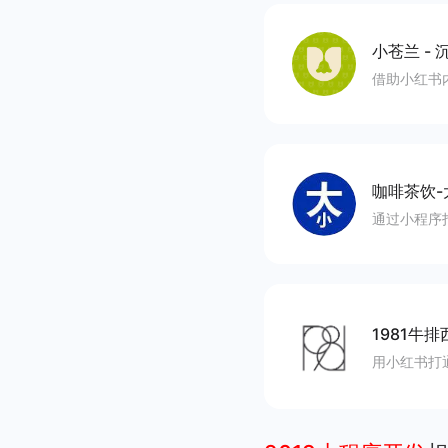
小苍兰
-
沉
借助小红书
咖啡茶饮-
通过小程序
1981牛排
用小红书打