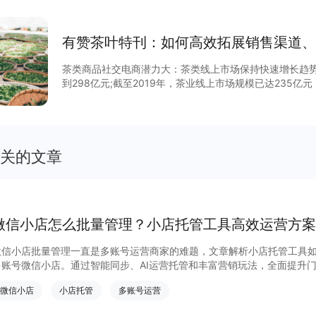
大的线上农产品消费市场。 4.80后、90后是线上农产品的消费主力，买走了超过7成的线上农
产品。 更多细节内容查看完整报告获取～
有赞茶叶特刊：如何高效拓展销售渠道、
茶类商品社交电商潜力大：茶类线上市场保持快速增长趋势
到298亿元;截至2019年，茶业线上市场规模已达235亿元，
产量、销售额稳步上升：茶业产量2019年达280万吨，同比
2157亿元，2019年已超3000亿元。 茶业产业链基本
业基本形成上游种植、中游生产、下游销售的产业链，可进
式茶饮市场规模超过900亿元，可解決中国茶业供大于求
雪の茶等已形成规模。 不同类型的商家如何更好地低成本
关的文章
微信小店怎么批量管理？小店托管工具高效运营方案
微信小店批量管理一直是多账号运营商家的难题，文章解析小店托管工具
多账号微信小店。通过智能同步、AI运营托管和丰富营销玩法，全面提升
量管理、高效托管的实用方案！
微信小店
小店托管
多账号运营