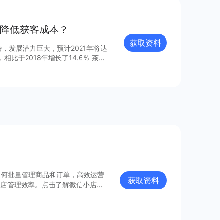
降低获客成本？
获取资料
，发展潜力巨大，预计2021年将达
相比于2018年增长了14.6％ 茶业
增长73％;2018年，茶业销售额达
形成，向后市场发展寻找机遇：中国茶
一步对茶业后市场进行探索;中国新
、产大于销的问题，其中小罐茶、奈
获客、实现高效经营呢？
如何批量管理商品和订单，高效运营
获取资料
门店管理效率。点击了解微信小店批