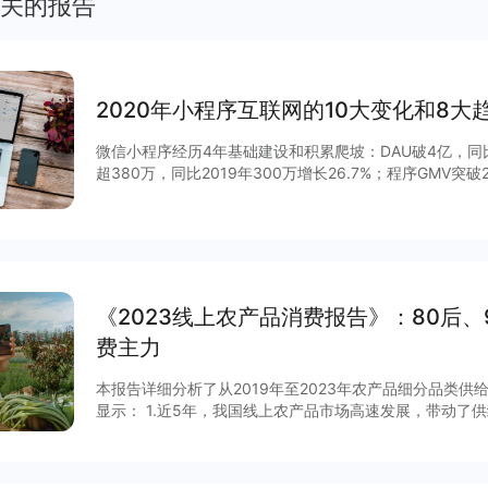
关的报告
2020年小程序互联网的10大变化和8大
微信小程序经历4年基础建设和积累爬坡：DAU破4亿，同比20
超380万，同比2019年300万增长26.7%；程序GMV突破
66.7%。 疫情助推小程序完成市场培育，迎来爆发性成
程序助力中小企业效果明显；另外，生活服务、政务、交
长放缓。 目前视频号功能逐步完善，小程序借势打造短路径
层固化，让用户离服务更近，它也成为了了构建私域业态与
小程序也是社区团购战场重要的基础设施，更是重要的流
战激烈，积极布局小程序抢占流量。 小程序用户渗透县乡
《2023线上农产品消费报告》：80后
为传统零售品牌商互联网化重要基础设施。 从中我们可以
费主力
本报告详细分析了从2019年至2023年农产品细分品类
显示： 1.近5年，我国线上农产品市场高速发展，带动了供给、消费双增长。全国各地农产品
产区积极建设线上消费通道，2023年1月至8月农产品上
西、贵州、云南、山西、陕西、江西六个省份的农产品上行销量比
线上农产品品牌化发展迅速，品牌数比2019年增长5.7倍。 3.县域农村超过一线城市，成为