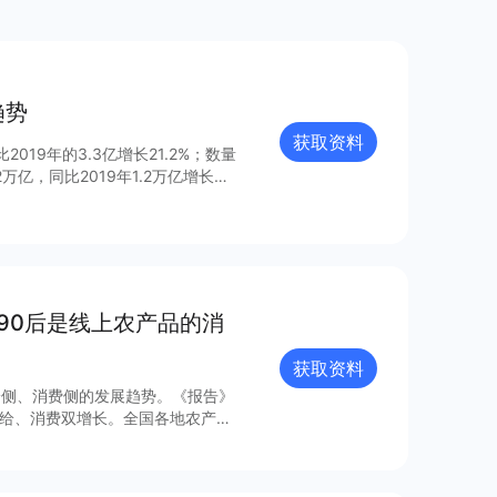
趋势
获取资料
19年的3.3亿增长21.2%；数量
2万亿，同比2019年1.2万亿增长
长；信息服务业带动行业经济复苏，小
易类小程序表现突出，游戏、内容增
商业变现；“小程序+搜索”打破阶
沉淀数据资产重要的抓手。 同时，
量来源，因此各大头部互联网平台鏖
及，加速了微信支付下沉覆盖，也成
、90后是线上农产品的消
发现那些趋势和机遇呢？
获取资料
供给侧、消费侧的发展趋势。《报告》
行的发货区县呈现高倍增长趋势。广
2019年增长超过10倍。 2.
最