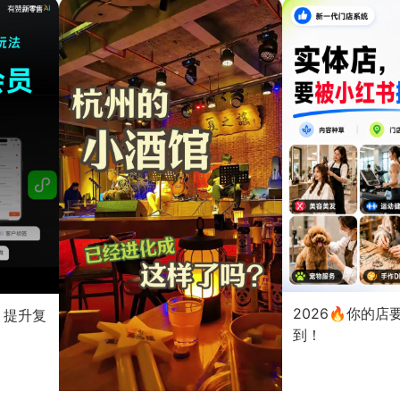
2026🔥你的
？提升复
到！