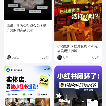
微信小店怎么打通会员？提
升复购的实战玩法
小酒馆如何提升复购？28元
会员玩法拆解
Leriz
大东
92
61