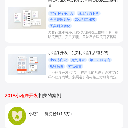
单
美容小程序开发
线上预约下单
会员管理系统
营销引流拓客
医美到店转化
美容行业小程序开发-美容院线上预约下单，帮
助美容院、美甲美睫、美发及轻医美门店搭建线
上预约下单、会员与次数管理、员工排班与多门
店数据化运营的一体化小程序系统，实现低成本
引流拓客、提升到店转化和复购。
小程序开发 - 定制小程序店铺系统
小程序商城
定制开发
第三方服务商
店铺装修
私域运营
「小程序开发-定制小程序店铺系统」通过零代
码小程序商城、多渠道引流与第三方服务商定制
开发，帮助电商零售、连锁品牌、本地生活门店
快速搭建品牌小程序店铺，打造丰富营销与会员
私域运营场景，提升获客与复购，实现线上生意
2018小程序开发
相关的案例
增长。
小苍兰
-
沉淀粉丝1.5万+