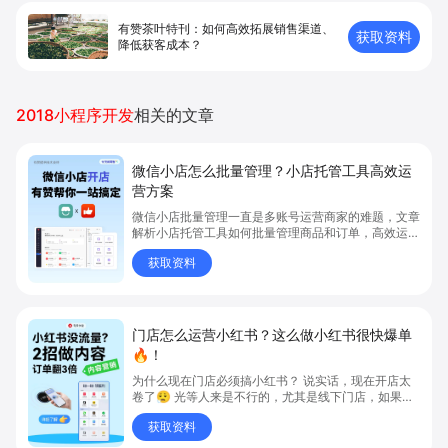
有赞茶叶特刊：如何高效拓展销售渠道、
获取资料
降低获客成本？
2018小程序开发
相关的文章
微信小店怎么批量管理？小店托管工具高效运
营方案
微信小店批量管理一直是多账号运营商家的难题，文章
解析小店托管工具如何批量管理商品和订单，高效运营
多账号微信小店。通过智能同步、AI运营托管和丰富营
获取资料
销玩法，全面提升门店管理效率。点击了解微信小店批
量管理、高效托管的实用方案！
门店怎么运营小红书？这么做小红书很快爆单
🔥！
为什么现在门店必须搞小红书？ 说实话，现在开店太
卷了😮‍💨 光等人来是不行的，尤其是线下门店，如果你
还没开始做小红书，那真的就是“闭着眼放弃客流”🚪
获取资料
💸