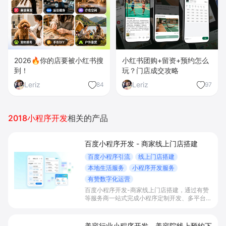
2026🔥你的店要被小红书搜
小红书团购+留资+预约怎么
到！
玩？门店成交攻略
Leriz
Leriz
84
97
2018小程序开发
相关的产品
百度小程序开发 - 商家线上门店搭建
百度小程序引流
线上门店搭建
本地生活服务
小程序开发服务
有赞数字化运营
百度小程序开发-商家线上门店搭建，通过有赞
等服务商一站式完成小程序定制开发、多平台联
动与数字化运营，帮助本地生活与零售门店承接
百度搜索/地图等精准流量，实现低成本获客、
提升到店与下单转化。
美容行业小程序开发 - 美容院线上预约下