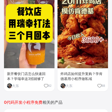
新开餐饮门店怎么快速回
炸鸡店如何提升复购？学肯
本？学瑞幸这3招就够了
德基用小程序做私域
大东
大东
82
88
0代码开发小程序免费
相关的产品