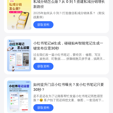
私域分销怎么做？从 0 到 1 搭建私域分销增长
新路径
2025年如何从 0 到 1 打造微信私域分销体系？（附实
战案例）
获取资料
小红书笔记ai生成，碰碰贴AI智能笔记生成一
键发布仅需30秒
过去我们发一篇小红书笔记，要经历： 修图、写文
案、凑热词、盯数据…… 拼脑细胞又拼手速，搞两天还
没完。 发出去之后？阅读点赞寥寥无几。 现在，我们
获取资料
实测了一套全新 AI 自动化种草系统，直接把门店顾客
体验一键“碰”上小红书， 👇👇👇 0成本写作，0门槛
操作，0等待分发！
如何提升门店小红书曝光？发小红书笔记只要
30秒？
是不是还在为了让顾客帮忙发篇小红书笔记而愁眉苦
脸？😫 客户拍了照还得想文案、修图，一套流程下
来，真的很麻烦，你也觉得心好累…💔 感觉错过了一
获取资料
个亿的免费宣传？今天！就给你们安利一个颠覆认知的
黑科技——“碰一碰”30秒极速发笔记功能！