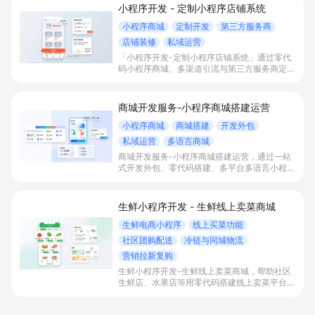
小程序开发 - 定制小程序店铺系统
小程序商城
定制开发
第三方服务商
店铺装修
私域运营
「小程序开发-定制小程序店铺系统」通过零代
码小程序商城、多渠道引流与第三方服务商定制
开发，帮助电商零售、连锁品牌、本地生活门店
快速搭建品牌小程序店铺，打造丰富营销与会员
私域运营场景，提升获客与复购，实现线上生意
商城开发服务-小程序商城搭建运营
增长。
小程序商城
商城搭建
开发外包
私域运营
多语言商城
商城开发服务-小程序商城搭建运营，通过一站
式开发外包、零代码搭建、多平台多语言小程序
和会员私域运营工具，帮助缺乏技术能力的商家
快速上线小程序商城，承接多渠道与境外客流，
实现低成本获客、提升复购与业绩增长。
生鲜小程序开发 - 生鲜线上卖菜商城
生鲜电商小程序
线上买菜功能
社区团购配送
冷链与同城物流
营销拉新复购
生鲜小程序开发-生鲜线上卖菜商城，帮助社区
生鲜店、水果店等用零代码搭建线上卖菜平台，
实现线上买菜、社区团购、同城配送和会员运
营，提升本地订单转化、复购率与整体盈利能