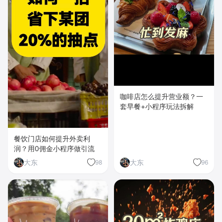
咖啡店怎么提升营业额？一
套早餐+小程序玩法拆解
餐饮门店如何提升外卖利
润？用0佣金小程序做引流
大东
大东
98
96