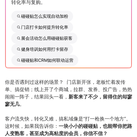
转化率与复购。
增长俱乐部
碰碰贴怎么实现自动加粉
门店打卡如何提升转化率
增长俱乐部
有赞商盟
展会活动怎么用碰碰贴获客
商家社区
社群交流
健身培训如何用打卡留存
合作共进
碰碰贴和CRM如何联动运营
入驻有赞
认证代理商
你是否遇到过这样的场景？ 门店新开张，老板忙着发传
认证服务商
设计服务商
单、搞促销；线上开了个商城，拉群、发券、投广告，热热
闹闹一阵子，结果回头一看，
新客来了不少，留得住的却寥
有赞云
数据通服务
寥无几
。
客户流失快，转化又难，搞私域像是“打一枪换一个地方”。
这时候，如果我告诉你：
一块小小的碰碰贴，也能帮你把路
人变熟客，甚至成为高粘度的会员，你信不信？