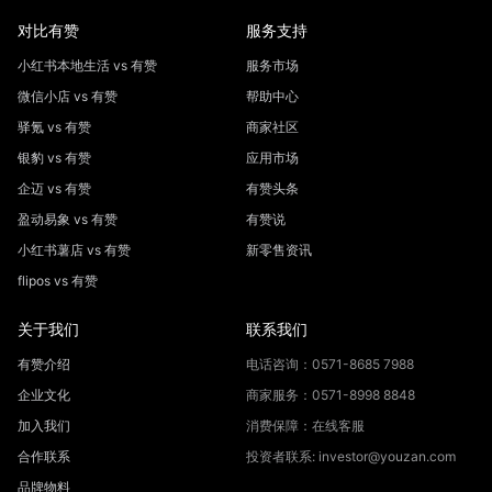
对比有赞
服务支持
小红书本地生活 vs 有赞
服务市场
微信小店 vs 有赞
帮助中心
驿氪 vs 有赞
商家社区
银豹 vs 有赞
应用市场
企迈 vs 有赞
有赞头条
盈动易象 vs 有赞
有赞说
小红书薯店 vs 有赞
新零售资讯
flipos vs 有赞
关于我们
联系我们
有赞介绍
电话咨询：0571-8685 7988
企业文化
商家服务：0571-8998 8848
加入我们
消费保障：在线客服
合作联系
投资者联系: investor@youzan.com
品牌物料