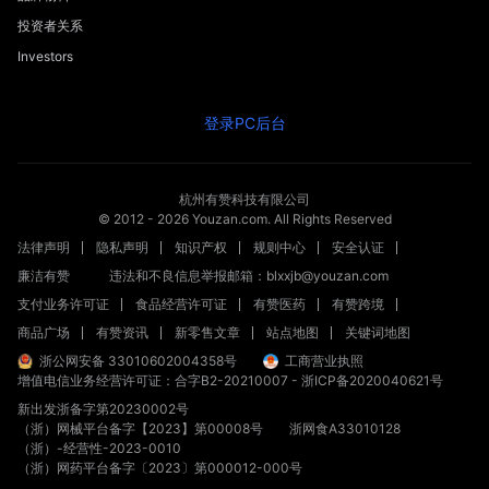
投资者关系
Investors
登录PC后台
杭州有赞科技有限公司
© 2012 -
2026
Youzan.com. All Rights Reserved
法律声明
隐私声明
知识产权
规则中心
安全认证
廉洁有赞
违法和不良信息举报邮箱：blxxjb@youzan.com
支付业务许可证
食品经营许可证
有赞医药
有赞跨境
商品广场
有赞资讯
新零售文章
站点地图
关键词地图
浙公网安备 33010602004358号
工商营业执照
增值电信业务经营许可证：合字B2-20210007
-
浙ICP备2020040621号
新出发浙备字第20230002号
（浙）网械平台备字【2023】第00008号
浙网食A33010128
（浙）-经营性-2023-0010
（浙）网药平台备字〔2023〕第000012-000号