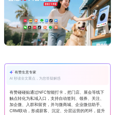
新零售私享会
门店经营增长公开课
AllValue
战略合作
增长产品指南
智库
产品场景库
产品更新动态
帮助中心
行业洞察
有赞生意专家
品牌消费观
行业报告
AI 秒读全文重点，为您答疑解惑
新零售资讯
有赞碰碰贴通过NFC智能打卡，把门店、展会等线下
触点转化为私域入口，支持自动签到、领券、关注、
培训课程
加企微、入群和留资，并与微商城、企业微信助手、
CRM联动，形成获客、沉淀、分层运营的闭环，提升
私域课程
新零售内参