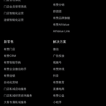
有赞分销
门店会员管理系统
群团团
门店智能化运营
有赞品牌旗舰
连锁智能化运营
有赞AllValue
AllValue Link
新零售
解决方案
有赞门店
微信
有赞CRM
广告投放
有赞智能导购
视频号
有赞企业微信助手
有赞跨境
有赞连锁
抖音
自动化营销
有赞教育
门店私域启动服务
直播电商
门店私域经营咨询服务
有赞公益
大客专属私域服务
小程序