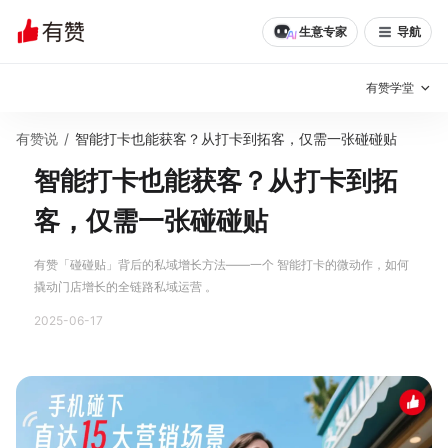
生意专家
导航
有赞学堂
有赞说
/
智能打卡也能获客？从打卡到拓客，仅需一张碰碰贴
有赞说增长
智能打卡也能获客？从打卡到拓
私域日历
增长方法
客，仅需一张碰碰贴
有赞说案例拆解
有赞专家说
有赞「碰碰贴」背后的私域增长方法——一个 智能打卡的微动作，如何
有赞成功案例
新零售最佳实践
撬动门店增长的全链路私域运营 。
2025-06-17
面对面聊增长
有赞春季发布会
实干家直播间
新零售大会
新零售茶会