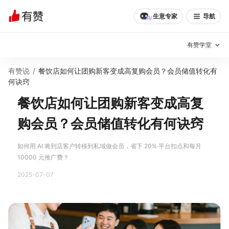
生意专家
导航
有赞学堂
有赞说
/
餐饮店如何让团购新客变成高复购会员？会员储值转化有
有赞说增长
何诀窍
餐饮店如何让团购新客变成高复
私域日历
增长方法
购会员？会员储值转化有何诀窍
有赞说案例拆解
有赞专家说
有赞成功案例
新零售最佳实践
如何用 AI 将到店客户转移到私域做会员，省下 20% 平台扣点和每月
10000 元推广费？
面对面聊增长
2025-07-07
有赞春季发布会
实干家直播间
新零售大会
新零售茶会