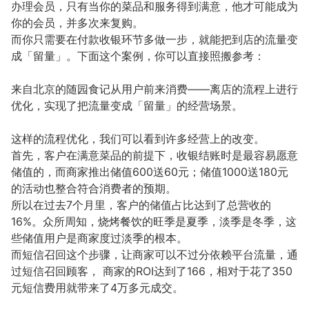
办理会员，只有当你的菜品和服务得到满意，他才可能成为
你的会员，并多次来复购。
而你只需要在付款收银环节多做一步，就能把到店的流量变
成「留量」。下面这个案例，你可以直接照搬参考：
来自北京的随园食记从用户前来消费——离店的流程上进行
优化，实现了把流量变成「留量」的经营场景。
这样的流程优化，我们可以看到许多经营上的改变。
首先，客户在满意菜品的前提下，收银结账时是最容易愿意
储值的，而商家推出储值600送60元；储值1000送180元
的活动也整合符合消费者的预期。
所以在过去7个月里，客户的储值占比达到了总营收的
16%。众所周知，烧烤餐饮的旺季是夏季，淡季是冬季，这
些储值用户是商家度过淡季的根本。
而短信召回这个步骤，让商家可以不过分依赖平台流量，通
过短信召回顾客， 商家的ROI达到了166，相对于花了350
元短信费用就带来了4万多元成交。