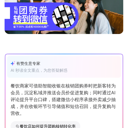
新零售私享会
门店经营增长公开课
AllValue
战略合作
增长产品指南
智库
产品场景库
产品更新动态
帮助中心
有赞生意专家
AI 秒读全文重点，为您答疑解惑
行业洞察
餐饮商家可借助智能收银在核销团购券时把新客转为
品牌消费观
行业报告
会员，沉淀私域并推送会员价促进复购；同时通过AI
新零售资讯
评论提升平台口碑，搭建微信小程序承接外卖减少抽
成，并在收银环节引导储值和短信召回，提升复购与
营收。
培训课程
私域课程
新零售内参
餐饮店如何提升团购核销转化率