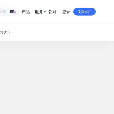
产品
服务
公司
登录
生意专家
免费试用
共进
有赞简介
投资者关系
品牌物料下载
员工验证
有赞公益
站点地图