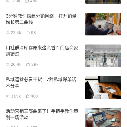
17.9k
488
新零售私享会
门店经营增长公开课
3分钟教你搭建分销网络，打开销量
AllValue
战略合作
增长第二曲线
22.4k
98
增长产品指南
智库
产品场景库
用社群清库存原来这么香？门店商家
别错过
产品更新动态
帮助中心
26.4k
397
行业洞察
私域运营必看干货：7种私域爆单话
术分享
品牌消费观
行业报告
31.5k
409
新零售资讯
活动营销三部曲来了！手把手教你策
培训课程
划一场活动
私域课程
新零售内参