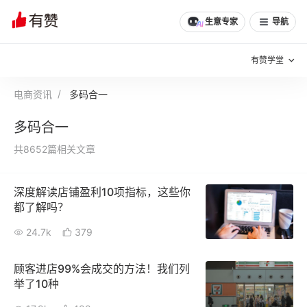
生意专家
导航
有赞学堂
电商资讯
多码合一
有赞说增长
多码合一
私域日历
增长方法
共8652篇相关文章
有赞说案例拆解
有赞专家说
深度解读店铺盈利10项指标，这些你
有赞成功案例
新零售最佳实践
都了解吗？
面对面聊增长
24.7k
379
有赞春季发布会
实干家直播间
顾客进店99%会成交的方法！我们列
举了10种
新零售大会
新零售茶会