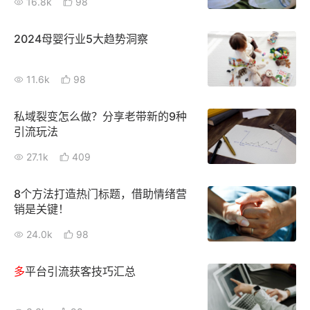
16.8k
98
2024母婴行业5大趋势洞察
11.6k
98
私域裂变怎么做？分享老带新的9种
引流玩法
27.1k
409
8个方法打造热门标题，借助情绪营
销是关键！
24.0k
98
多
平台引流获客技巧汇总