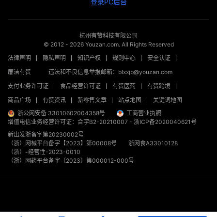
登录PC后台
杭州有赞科技有限公司
© 2012 -
2026
Youzan.com. All Rights Reserved
法律声明
隐私声明
知识产权
规则中心
安全认证
廉洁有赞
违法和不良信息举报邮箱：blxxjb@youzan.com
支付业务许可证
食品经营许可证
有赞医药
有赞跨境
商品广场
有赞资讯
新零售文章
站点地图
关键词地图
浙公网安备 33010602004358号
工商营业执照
增值电信业务经营许可证：合字B2-20210007
-
浙ICP备2020040621号
新出发浙备字第20230002号
（浙）网械平台备字【2023】第00008号
浙网食A33010128
（浙）-经营性-2023-0010
（浙）网药平台备字〔2023〕第000012-000号