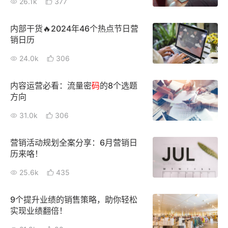
26.1k
377
增长俱乐部
内部干货🔥2024年46个热点节日营
销日历
增长俱乐部
有赞商盟
24.0k
306
商家社区
社群交流
内容运营必看：流量密
码
的8个选题
合作共进
方向
31.0k
306
入驻有赞
认证代理商
认证服务商
设计服务商
营销活动规划全案分享：6月营销日
历来咯！
有赞云
数据通服务
25.6k
435
9个提升业绩的销售策略，助你轻松
实现业绩翻倍！