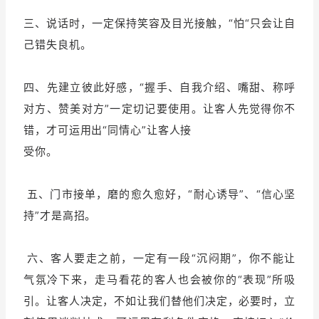
三、说话时，一定保持笑容及目光接触，“怕“只会让自
增长俱乐部
己错失良机。
增长俱乐部
有赞商盟
四、先建立彼此好感，“握手、自我介绍、嘴甜、称呼
商家社区
社群交流
对方、赞美对方”一定切记要使用。让客人先觉得你不
错，才可运用出“同情心”让客人接
合作共进
受你。
入驻有赞
认证代理商
五、门市接单，磨的愈久愈好，“耐心诱导”、“信心坚
认证服务商
设计服务商
持”才是高招。
有赞云
数据通服务
六、客人要走之前，一定有一段“沉闷期”，你不能让
气氛冷下来，走马看花的客人也会被你的“表现”所吸
引。让客人决定，不如让我们替他们决定，必要时，立