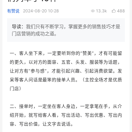
新零售私享会
门店经营增长公开课
有赞说
2024-08-20 10:28
13.3k
488
AllValue
战略合作
导读：
我们只有不断学习，掌握更多的销售技巧才是
门店营销的成功之道。
增长产品指南
智库
产品场景库
一、客人坐下来，一定要听到你的“赞美”，才有可能留
产品更新动态
帮助中心
的更久，以对方的面容、五官、头发、服装等为话题，
让对方有“参与感”，才能引起兴趣、引起消费欲望。发
行业洞察
呆等客人问话是最笨的接单人员。（主控全场才是优质
门店）
品牌消费观
行业报告
新零售资讯
二、接单时，一定坐在客人身边，一定拿笔在手，从介
绍开始，就写给客人看，写出活动、写出优惠、写出内
培训课程
容、写出价值，让文字去说话。
私域课程
新零售内参