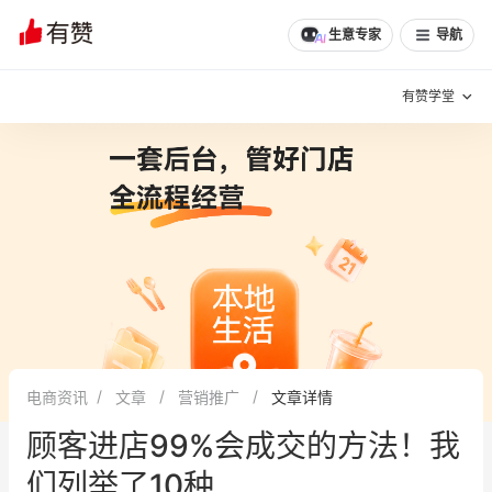
生意专家
导航
有赞学堂
有赞说增长
私域日历
增长方法
有赞说案例拆解
有赞专家说
有赞成功案例
新零售最佳实践
面对面聊增长
电商资讯
文章
营销推广
文章详情
有赞春季发布会
实干家直播间
顾客进店99%会成交的方法！我
新零售大会
新零售茶会
们列举了10种