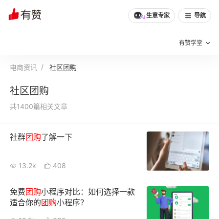
生意专家
导航
有赞学堂
电商资讯
社区团购
有赞说增长
社区团购
私域日历
增长方法
共1400篇相关文章
有赞说案例拆解
有赞专家说
社群
团购
了解一下
有赞成功案例
新零售最佳实践
面对面聊增长
13.2k
408
有赞春季发布会
实干家直播间
免费
团购
小程序对比：如何选择一款
适合你的
团购
小程序？
新零售大会
新零售茶会