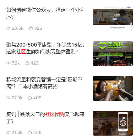
如何创建微信公众号，搭建一个小程
序？
20.6k
326
聚焦200-500平店型，年销售15亿，
这家
社区
生鲜如何实现整体盈利？
7.2k
426
私域流量和裂变营销一定是“形影不
离”？日本小酒馆有高招
27.9k
409
资讯 | 跌落风口的
社区
团购
又飞起来
了？
21.3k
459