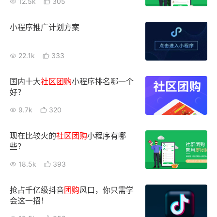
12.5k
305
新零售私享会
门店经营增长公开课
小程序推广计划方案
AllValue
战略合作
22.1k
333
增长产品指南
智库
产品场景库
国内十大
社区
团购
小程序排名哪一个
好？
产品更新动态
帮助中心
9.7k
320
行业洞察
现在比较火的
社区
团购
小程序有哪
些？
品牌消费观
行业报告
18.5k
393
新零售资讯
抢占千亿级抖音
团购
风口，你只需学
培训课程
会这一招！
私域课程
新零售内参