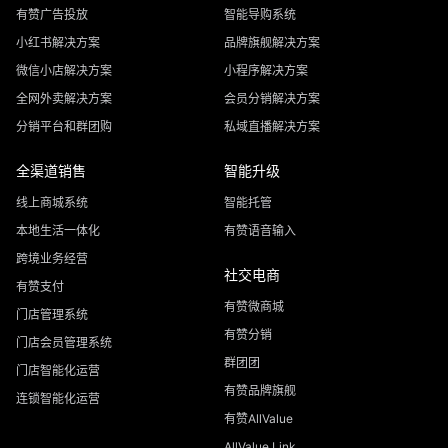
有赞广告投放
智能导购系统
小红书解决方案
品牌旗舰解决方案
微信小店解决方案
小程序解决方案
全网外卖解决方案
会员分销解决方案
分销平台和群团购
私域直播解决方案
全渠道销售
智能升级
线上商城系统
智能托管
本地生活一体化
有赞语音输入
跨境业务经营
社交电商
有赞支付
有赞微商城
门店管理系统
有赞分销
门店会员管理系统
群团团
门店智能化运营
有赞品牌旗舰
连锁智能化运营
有赞AllValue
AllValue Link