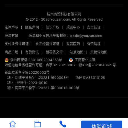
杭州有赞科技有限公司
© 2012 -
2026
Youzan.com. All Rights Reserved
法律声明
隐私声明
知识产权
规则中心
安全认证
廉洁有赞
违法和不良信息举报邮箱：blxxjb@youzan.com
支付业务许可证
食品经营许可证
有赞医药
有赞跨境
商品广场
有赞资讯
新零售文章
站点地图
关键词地图
浙公网安备 33010602004358号
工商营业执照
增值电信业务经营许可证：合字B2-20210007
-
浙ICP备2020040621号
新出发浙备字第20230002号
（浙）网械平台备字【2023】第00008号
浙网食A33010128
（浙）-经营性-2023-0010
（浙）网药平台备字〔2023〕第000012-000号
体验商城