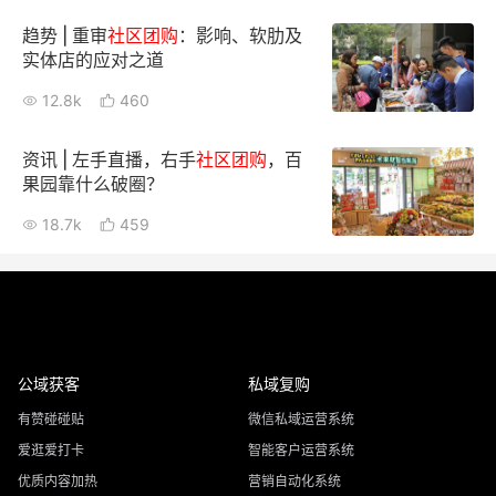
趋势 | 重审
社区
团购
：影响、软肋及
实体店的应对之道
12.8k
460
资讯 | 左手直播，右手
社区
团购
，百
果园靠什么破圈？
18.7k
459
公域获客
私域复购
有赞碰碰贴
微信私域运营系统
爱逛爱打卡
智能客户运营系统
优质内容加热
营销自动化系统